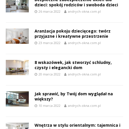
dzieci: spokój rodziców i swoboda dzieci
26 marca 2022
andrych-okna.com.pl
Aranżacja pokoju dziecięcego: twórz
przyjazne i kreatywne przestrzenie
23 marca 2022
andrych-okna.com.pl
8 wskazówek, jak stworzyć schludny,
czysty i elegancki dom
20 marca 2022
andrych-okna.com.pl
Jak sprawić, by Twój dom wyglądał na
większy?
10 marca 2022
andrych-okna.com.pl
Wnętrza w stylu orientalnym: tajemnica i