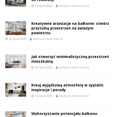
26 lipca 2020
andrych-okna.com.pl
Kreatywne aranżacje na balkonie: stwórz
przytulną przestrzeń na świeżym
powietrzu
20 lipca 2020
andrych-okna.com.pl
Jak stworzyć minimalistyczną przestrzeń
mieszkalną
20 lipca 2020
andrych-okna.com.pl
Kreuj wyjątkową atmosferę w sypialni:
inspiracje i porady
16 lipca 2020
andrych-okna.com.pl
Wykorzystanie potencjału balkonu: