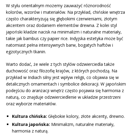
W stylu orientalnym możemy zauważyć różnorodność
kolorów, wzorów i materiałów. Na przykład, chińskie wnętrza
często charakteryzują się głębokimi czerwieniami, złotym
akcentem oraz dodaniem elementów drewna. Z kolei styl
japoński kładzie nacisk na minimalizm i naturalne materiały,
takie jak bambus czy papier rice. Indyjska estetyka może być
natomiast pełna intensywnych barw, bogatych haftów i
egzotycznych tkanin.
Warto dodać, że wiele z tych stylów odzwierciedla także
duchowość oraz filozofię krajów, z których pochodzą. Na
przykład w Indiach silny jest wpływ religii, co objawia się w
detalicznych ornamentach i symbolice dekoracji. W japońskim
podejściu do aranżacji wnętrz często pojawia się harmonia z
naturą, co znajduje odzwierciedlenie w układzie przestrzeni
oraz wyborze materiałów.
Kultura chińska:
Głębokie kolory, złote akcenty, drewno.
Kultura japońska:
Minimalizm, naturalne materiały,
harmonia z naturą.