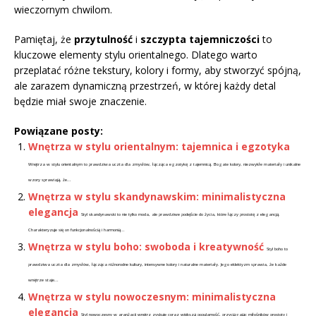
wieczornym chwilom.
Pamiętaj, że
przytulność
i
szczypta tajemniczości
to
kluczowe elementy stylu orientalnego. Dlatego warto
przeplatać różne tekstury, kolory i formy, aby stworzyć spójną,
ale zarazem dynamiczną przestrzeń, w której każdy detal
będzie miał swoje znaczenie.
Powiązane posty:
Wnętrza w stylu orientalnym: tajemnica i egzotyka
Wnętrza w stylu orientalnym to prawdziwa uczta dla zmysłów, łącząca egzotykę z tajemnicą. Bogate kolory, niezwykłe materiały i unikalne
wzory sprawiają, że...
Wnętrza w stylu skandynawskim: minimalistyczna
elegancja
Styl skandynawski to nie tylko moda, ale prawdziwe podejście do życia, które łączy prostotę z elegancją.
Charakteryzuje się on funkcjonalnością i harmonią...
Wnętrza w stylu boho: swoboda i kreatywność
Styl boho to
prawdziwa uczta dla zmysłów, łącząca różnorodne kultury, intensywne kolory i naturalne materiały. Jego eklektyzm sprawia, że każde
wnętrze staje...
Wnętrza w stylu nowoczesnym: minimalistyczna
elegancja
Styl nowoczesny w aranżacji wnętrz zyskuje coraz większą popularność, przyciągając miłośników prostoty i