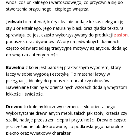
wnosi coś unikalnego i wartościowego, co przyczynia się do
stworzenia przytulnego i ciepłego wnętrza.
Jedwab
to materiał, który idealnie oddaje luksus i elegancję
stylu orientalnego. Jego naturalny blask oraz gładka tekstura
sprawiają, że jest często wykorzystywany do produkcji
zasłon
,
poduszek oraz dywanów. Wzory na jedwabnych tkaninach
często odzwierciedlają tradycyjne motywy azjatyckie, dodając
do wnętrza autentyczności.
Bawełna
z kolei jest bardziej praktycznym wyborem, który
łączy w sobie wygodę i estetykę. To materiał łatwy w
pielęgnacji, idealny do poduszek, narzut czy obrusów.
Bawełniane tkaniny w orientalnych wzorach dodają wnętrzom
lekkości i świeżości.
Drewno
to kolejny kluczowy element stylu orientalnego.
Wykorzystanie drewnianych mebli, takich jak stoły, krzesła czy
szafki, nadaje przestrzeni ciepła i przytulności. Drewno często
jest rzeźbione lub dekorowane, co podkreśla jego naturalne
piękno oraz wyjątkowy charakter.