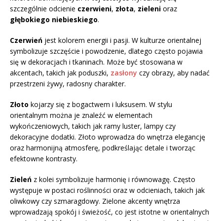
szczególnie odcienie
czerwieni
,
złota
,
zieleni
oraz
głębokiego niebieskiego
.
Czerwień
jest kolorem energii i pasji. W kulturze orientalnej
symbolizuje szczęście i powodzenie, dlatego często pojawia
się w dekoracjach i tkaninach. Może być stosowana w
akcentach, takich jak poduszki,
zasłony
czy obrazy, aby nadać
przestrzeni żywy, radosny charakter.
Złoto
kojarzy się z bogactwem i luksusem. W stylu
orientalnym można je znaleźć w elementach
wykończeniowych, takich jak ramy luster, lampy czy
dekoracyjne dodatki. Złoto wprowadza do wnętrza elegancję
oraz harmonijną atmosferę, podkreślając detale i tworząc
efektowne kontrasty.
Zieleń
z kolei symbolizuje harmonię i równowagę. Często
występuje w postaci roślinności oraz w odcieniach, takich jak
oliwkowy czy szmaragdowy. Zielone akcenty wnętrza
wprowadzają spokój i świeżość, co jest istotne w orientalnych