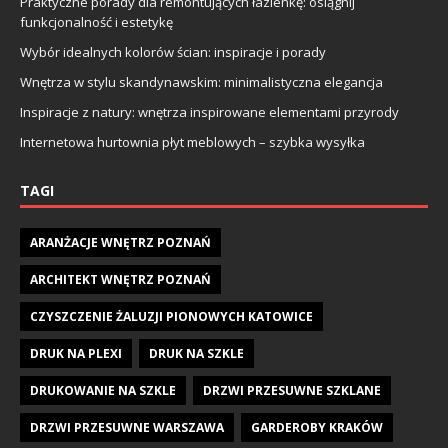
Praktyczne porady dla remontujących łazienkę: osiągnij
funkcjonalność i estetykę
Wybór idealnych kolorów ścian: inspiracje i porady
Wnętrza w stylu skandynawskim: minimalistyczna elegancja
Inspiracje z natury: wnętrza inspirowane elementami przyrody
Internetowa hurtownia płyt meblowych – szybka wysyłka
TAGI
ARANŻACJE WNĘTRZ POZNAŃ
ARCHITEKT WNĘTRZ POZNAŃ
CZYSZCZENIE ŻALUZJI PIONOWYCH KATOWICE
DRUK NA PLEXI
DRUK NA SZKLE
DRUKOWANIE NA SZKLE
DRZWI PRZESUWNE SZKLANE
DRZWI PRZESUWNE WARSZAWA
GARDEROBY KRAKÓW