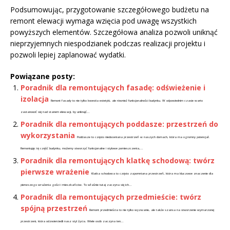
Podsumowując, przygotowanie szczegółowego budżetu na
remont elewacji wymaga wzięcia pod uwagę wszystkich
powyższych elementów. Szczegółowa analiza pozwoli uniknąć
nieprzyjemnych niespodzianek podczas realizacji projektu i
pozwoli lepiej zaplanować wydatki.
Powiązane posty:
Poradnik dla remontujących fasadę: odświeżenie i
izolacja
Remont fasady to nie tylko kwestia estetyki, ale również funkcjonalności budynku. W odpowiednim czasie warto
zastanowić się nad stanem elewacji, by uniknąć...
Poradnik dla remontujących poddasze: przestrzeń do
wykorzystania
Poddasze to często niedoceniana przestrzeń w naszych domach, która ma ogromny potencjał.
Remontując tę część budynku, możemy stworzyć funkcjonalne i stylowe pomieszczenia,...
Poradnik dla remontujących klatkę schodową: twórz
pierwsze wrażenie
Klatka schodowa to często zapomniana przestrzeń, która ma kluczowe znaczenie dla
pierwszego wrażenia gości i mieszkańców. To właśnie tutaj zaczyna się ich...
Poradnik dla remontujących przedmieście: twórz
spójną przestrzeń
Remont przedmieścia to nie tylko wyzwanie, ale także szansa na stworzenie wymarzonej
przestrzeni, która odzwierciedli nasz styl życia. Wiele osób zaczyna ten...