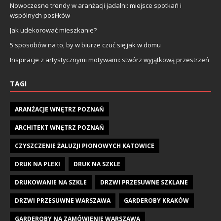
Nowoczesne trendy w aranżacji jadalni: miejsce spotkań i
wspólnych posiłków
Jak udekorować mieszkanie?
5 sposobów na to, by w biurze czuć się jak w domu
Inspiracje z artystycznymi motywami: stwórz wyjątkową przestrzeń
TAGI
ARANŻACJE WNĘTRZ POZNAŃ
ARCHITEKT WNĘTRZ POZNAŃ
CZYSZCZENIE ŻALUZJI PIONOWYCH KATOWICE
DRUK NA PLEXI
DRUK NA SZKLE
DRUKOWANIE NA SZKLE
DRZWI PRZESUWNE SZKLANE
DRZWI PRZESUWNE WARSZAWA
GARDEROBY KRAKÓW
GARDEROBY NA ZAMÓWIENIE WARSZAWA