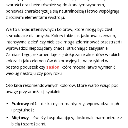
szarości oraz beże również są doskonałym wyborem,
ponieważ charakteryzują się neutralnością i łatwo współgrają
z różnymi elementami wystroju.
Warto unikać intensywnych kolorów, które mogą być zbyt
stymulujące dla umysłu. Kolory takie jak jaskrawa czerwień,
intensywna zieleń czy niebieski mogą zdominować przestrzeń i
wprowadzić niepożądany chaos, utrudniając zasypianie.
Zamiast tego, rekomenduje się dołączanie akcentów w takich
kolorach jako elementów dekoracyjnych, na przykład w
postaci poduszek czy
zasłon
, które można łatwo wymienić
według nastroju czy pory roku.
Oto kilka rekomendowanych kolorów, które warto wziąć pod
uwagę przy aranżacji sypialni:
Pudrowy róż
– delikatny i romantyczny, wprowadza ciepło
i przytulność.
Miętowy
– świeży i uspokajający, doskonale harmonizuje z
bielą i szarościami.