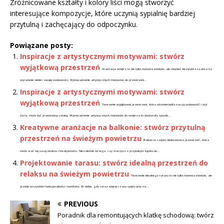
Zróżnicowane kształty i kolory liści mogą stworzyć
interesujące kompozycje, które uczynią sypialnię bardziej
przytulną i zachęcający do odpoczynku.
Powiązane posty:
Inspiracje z artystycznymi motywami: stwórz
wyjątkową przestrzeń
Aranżacja wnętrz to nie tylko kwestia estetyki, ale również niezwykła szansa na
wyrażenie siebie i swojej osobowości. Wprowadzenie artystycznych motywów do przestrzeni...
Inspiracje z artystycznymi motywami: stwórz
wyjątkową przestrzeń
Tworzenie wyjątkowej przestrzeni, która odzwierciedla naszą osobowość i styl
życia, może być prawdziwą sztuką. Wprowadzenie artystycznych motywów do wnętrza to doskonały sposób...
Kreatywne aranżacje na balkonie: stwórz przytulną
przestrzeń na świeżym powietrzu
Balkon to często niedoceniana przestrzeń, która
może stać się oazą relaksu i kreatywności. Niezależnie od tego, czy marzysz o przytulnym kąciku do...
Projektowanie tarasu: stwórz idealną przestrzeń do
relaksu na świeżym powietrzu
Tworzenie idealnego tarasu to nie tylko kwestia estetyki, ale
przede wszystkim funkcjonalności i komfortu. W dobie, gdy coraz więcej czasu spędzamy na...
PREVIOUS
Poradnik dla remontujących klatkę schodową: twórz