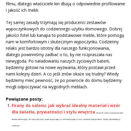
filmu, dlatego właściciele kin dbają o odpowiednie profilowanie
i jakość ich mebli.
Tej samej zasady trzymają się producenci zestawów
wypoczynkowych do codziennego użytku domowego. Dobrej
jakości fotel lub kanapa to podstawowe meble, które pomogą
nam w komfortowym i skutecznym wypoczynku. Codzienny
relaks jest bardzo istotny dla naszego funkcjonowania,
dlatego powinniśmy zadbać o to, by nie rozpraszała nas
niewygoda. Po naładowaniu naszych życiowych baterii,
będziemy gotowi na nowe wyzwania, który postawi przed
nami kolejny dzień. A co jeśli znów okaże się trudny? Wtedy
będziemy mieć pewność, że po powrocie do domu będziemy
mogli odpoczywać na wygodnych meblach.
Powiązane posty:
Firany do salonu: jak wybrać idealny materiał i wzór
dla światła, prywatności i stylu wnętrza
Firany do salonu stanowią nie tylko
element dekoracyjny, ale także kluczowy aspekt wpływający na atmosferę wnętrza oraz codzienną funkcjonalność. Wybór odpowiedniego
materiału...