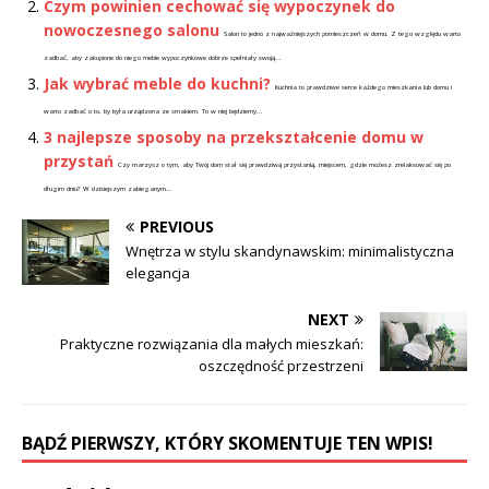
Czym powinien cechować się wypoczynek do
nowoczesnego salonu
Salon to jedno z najważniejszych pomieszczeń w domu. Z tego względu warto
zadbać, aby zakupione do niego meble wypoczynkowe dobrze spełniały swoją...
Jak wybrać meble do kuchni?
Kuchnia to prawdziwe serce każdego mieszkania lub domu i
warto zadbać o to, by była urządzona ze smakiem. To w niej będziemy...
3 najlepsze sposoby na przekształcenie domu w
przystań
Czy marzysz o tym, aby Twój dom stał się prawdziwą przystanią, miejscem, gdzie możesz zrelaksować się po
długim dniu? W dzisiejszym zabieganym...
PREVIOUS
Wnętrza w stylu skandynawskim: minimalistyczna
elegancja
NEXT
Praktyczne rozwiązania dla małych mieszkań:
oszczędność przestrzeni
BĄDŹ PIERWSZY, KTÓRY SKOMENTUJE TEN WPIS!