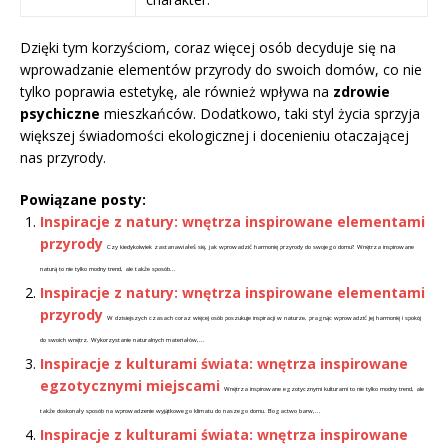
Dzięki tym korzyściom, coraz więcej osób decyduje się na
wprowadzanie elementów przyrody do swoich domów, co nie
tylko poprawia estetykę, ale również wpływa na
zdrowie
psychiczne
mieszkańców. Dodatkowo, taki styl życia sprzyja
większej świadomości ekologicznej i docenieniu otaczającej
nas przyrody.
Powiązane posty:
Inspiracje z natury: wnętrza inspirowane elementami
przyrody
Czy kiedykolwiek zastanawiałeś się, jak wprowadzić harmonię przyrody do swojego domu? Wnętrza inspirowane
naturą to nie tylko modny trend, ale także sposób...
Inspiracje z natury: wnętrza inspirowane elementami
przyrody
W dzisiejszych czasach coraz więcej osób poszukuje inspiracji w naturze, pragnąc wprowadzić jej harmonię i spokój
do swoich wnętrz. Wykorzystanie naturalnych materiałów,...
Inspiracje z kulturami świata: wnętrza inspirowane
egzotycznymi miejscami
Wnętrza inspirowane egzotycznymi kulturami to nie tylko modny trend, ale
także doskonały sposób na wprowadzenie wyjątkowego klimatu do naszego domu. Bogactwo barw,...
Inspiracje z kulturami świata: wnętrza inspirowane