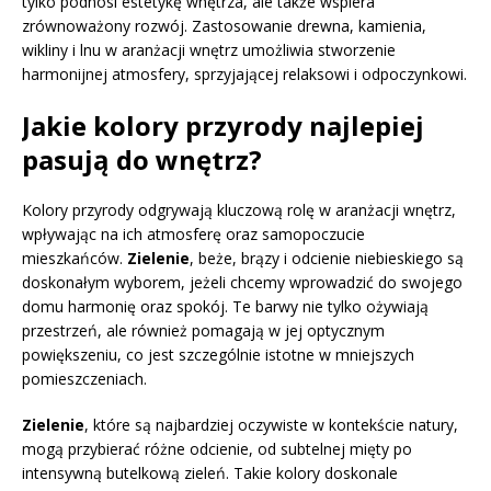
tylko podnosi estetykę wnętrza, ale także wspiera
zrównoważony rozwój. Zastosowanie drewna, kamienia,
wikliny i lnu w aranżacji wnętrz umożliwia stworzenie
harmonijnej atmosfery, sprzyjającej relaksowi i odpoczynkowi.
Jakie kolory przyrody najlepiej
pasują do wnętrz?
Kolory przyrody odgrywają kluczową rolę w aranżacji wnętrz,
wpływając na ich atmosferę oraz samopoczucie
mieszkańców.
Zielenie
, beże, brązy i odcienie niebieskiego są
doskonałym wyborem, jeżeli chcemy wprowadzić do swojego
domu harmonię oraz spokój. Te barwy nie tylko ożywiają
przestrzeń, ale również pomagają w jej optycznym
powiększeniu, co jest szczególnie istotne w mniejszych
pomieszczeniach.
Zielenie
, które są najbardziej oczywiste w kontekście natury,
mogą przybierać różne odcienie, od subtelnej mięty po
intensywną butelkową zieleń. Takie kolory doskonale