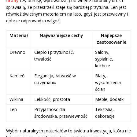
firany
czy obrusy, wprowadzają do wnętrz naturalny urok i
sprawiają, że przestrzeń staje się bardziej przytulna. Len jest
również świetnym materiałem na lato, gdyż jest przewiewny i
dobrze odprowadza wilgoć.
Materiał
Najważniejsze cechy
Najlepsze
zastosowanie
Drewno
Ciepło i przytulność,
Salony,
trwałość
sypialnie,
kuchnie
Kamień
Elegancja, łatwość w
Blaty,
utrzymaniu
wykończenia
ścian
Wiklina
Lekkość, prostota
Meble, dodatki
Len
Przyjazność dla
Tekstylia,
środowiska, przewiewność
dekoracje
Wybór naturalnych materiałów to świetna inwestycja, która nie