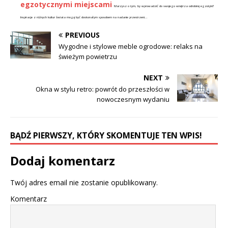
egzotycznymi miejscami
Marzysz o tym, by wprowadzić do swojego wnętrza odrobinę egzotyki?
Inspiracje z różnych kultur świata mogą być doskonałym sposobem na nadanie przestrzeni...
PREVIOUS
Wygodne i stylowe meble ogrodowe: relaks na
świeżym powietrzu
NEXT
Okna w stylu retro: powrót do przeszłości w
nowoczesnym wydaniu
BĄDŹ PIERWSZY, KTÓRY SKOMENTUJE TEN WPIS!
Dodaj komentarz
Twój adres email nie zostanie opublikowany.
Komentarz