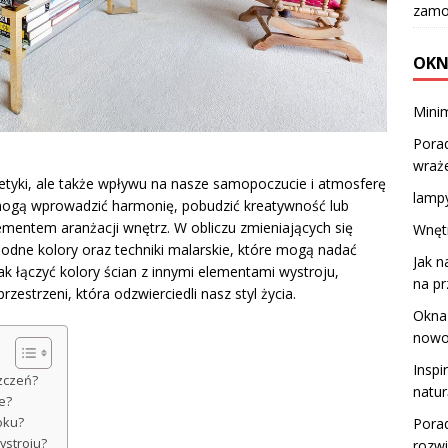
zamo
OKN
Minim
Porad
wraż
tetyki, ale także wpływu na nasze samopoczucie i atmosferę
lamp
mogą wprowadzić harmonię, pobudzić kreatywność lub
lementem aranżacji wnętrz. W obliczu zmieniających się
Wnętr
dne kolory oraz techniki malarskie, które mogą nadać
Jak n
k łączyć kolory ścian z innymi elementami wystroju,
na p
zestrzeni, która odzwierciedli nasz styl życia.
Okna 
nowo
Inspi
szczeń?
natur
e?
oku?
Porad
ystroju?
rozwi