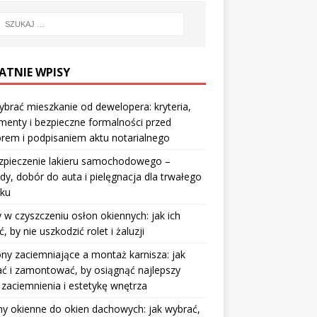
ATNIE WPISY
ybrać mieszkanie od dewelopera: kryteria,
enty i bezpieczne formalności przed
rem i podpisaniem aktu notarialnego
zpieczenie lakieru samochodowego –
y, dobór do auta i pielęgnacja dla trwałego
sku
 w czyszczeniu osłon okiennych: jak ich
ć, by nie uszkodzić rolet i żaluzji
ny zaciemniające a montaż karnisza: jak
ć i zamontować, by osiągnąć najlepszy
 zaciemnienia i estetykę wnętrza
y okienne do okien dachowych: jak wybrać,