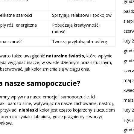
grud
paźdz
elikatne szarości
Sprzyjają relaksowi i spokojowi
sierp
pły róż, energiczna
Pobudzają kreatywność i
czer
radość
luty 
ana szarość
Tworzą przytulną atmosferę
grud
 warto także uwzględnić
naturalne światło
, które wpłynie
grud
ędą wyglądać inaczej w świetle dziennym oraz sztucznym,
bserwować, jak kolor zmienia się w ciągu dnia.
czer
maj 
na nasze samopoczucie?
kwie
romny wpływ na nasze emocje i samopoczucie. Ich
marz
k i bardzo silne, wpływając na nasze zachowanie, nastrój,
 przykład,
niebieski
kolor jest często kojarzony z uczuciem
luty 
rem do sypialni lub biura, gdzie pragniemy stworzyć
styc
ynkowi.
grud