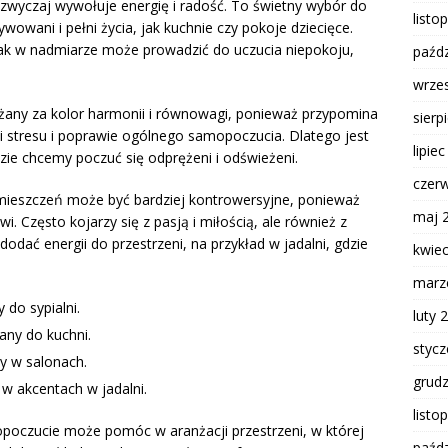
azwyczaj wywołuje energię i radość. To świetny wybór do
listo
wowani i pełni życia, jak kuchnie czy pokoje dziecięce.
k w nadmiarze może prowadzić do uczucia niepokoju,
paźdz
wrze
ażany za kolor harmonii i równowagi, ponieważ przypomina
sierp
i stresu i poprawie ogólnego samopoczucia. Dlatego jest
lipie
zie chcemy poczuć się odprężeni i odświeżeni.
czer
mieszczeń może być bardziej kontrowersyjne, ponieważ
maj 
rwi. Często kojarzy się z pasją i miłością, ale również z
dać energii do przestrzeni, na przykład w jadalni, gdzie
kwie
marz
 do sypialni.
luty 
any do kuchni.
styc
y w salonach.
grud
w akcentach w jadalni.
listo
oczucie może pomóc w aranżacji przestrzeni, w której
paźdz