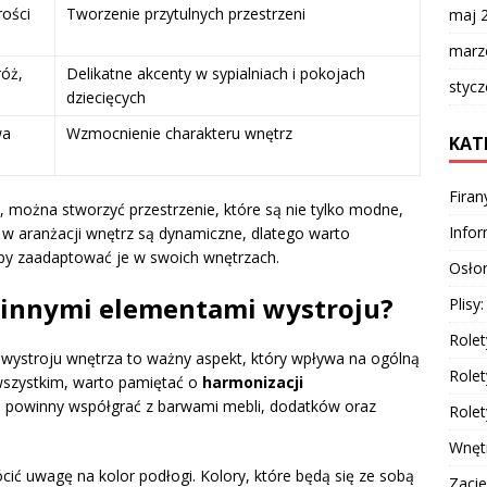
rości
Tworzenie przytulnych przestrzeni
maj 
marz
róż,
Delikatne akcenty w sypialniach i pokojach
styc
dziecięcych
wa
Wzmocnienie charakteru wnętrz
KAT
Firan
 można stworzyć przestrzenie, które są nie tylko modne,
Info
 w aranżacji wnętrz są dynamiczne, dlatego warto
aby zaadaptować je w swoich wnętrzach.
Osłon
 z innymi elementami wystroju?
Plisy
Rolet
 wystroju wnętrza to ważny aspekt, który wpływa na ogólną
Rolet
wszystkim, warto pamiętać o
harmonizacji
an powinny współgrać z barwami mebli, dodatków oraz
Rolet
Wnęt
cić uwagę na kolor podłogi. Kolory, które będą się ze sobą
Zacie