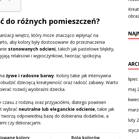
Kreat
obraz
ać do różnych pomieszczeń?
NAJ
anżacji wnętrz, który może znacząco wpłynąć na
rto, aby kolory były dostosowane do przeznaczenia
anie
stonowanych odcieni
, takich jak pastelowe błękity,
przyjają relaksowi i wypoczynkowi, tworząc spokojną
ARC
 na
żywe i radosne barwy
. Kolory takie jak intensywna
lipie
 pobudzić dziecięcą kreatywność oraz radość zabawy. Warto
ierać rozwój wyobraźni dziecka.
maj 
kwie
 czasu z rodziną oraz przyjaciółmi, dlatego powinien
st wybrać
neutralne lub eleganckie odcienie
, takie jak
marz
y tworzą odpowiednią bazę do dobierania dodatków, a
luty 
mi czy dekoracjami.
styc
owane kolory
Rola kolorów