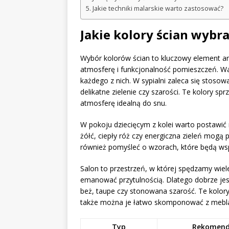
Jakie techniki malarskie warto zastosować?
Jakie kolory ścian wybr
Wybór kolorów ścian to kluczowy element ar
atmosferę i funkcjonalność pomieszczeń. Wa
każdego z nich. W sypialni zaleca się stosow
delikatne zielenie czy szarości. Te kolory s
atmosferę idealną do snu.
W pokoju dziecięcym z kolei warto postawić
żółć, ciepły róż czy energiczna zieleń mogą
również pomyśleć o wzorach, które będą wsp
Salon to przestrzeń, w której spędzamy wiele
emanować przytulnością. Dlatego dobrze je
beż, taupe czy stonowana szarość. Te kolor
także można je łatwo skomponować z mebla
Typ
Rekomend