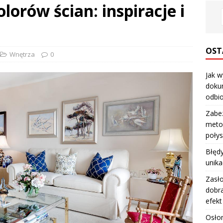
lorów ścian: inspiracje i
OST
Wnętrza
0
Jak w
dokum
odbio
Zabe
metod
poły
Błędy
unika
Zasło
dobra
efekt
Osłon