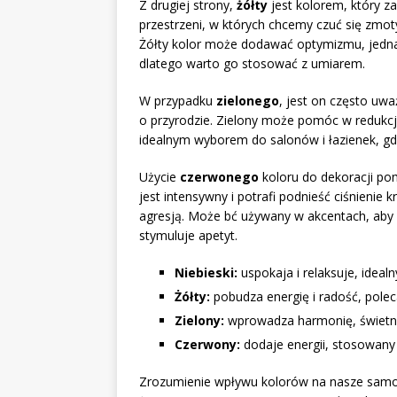
Z drugiej strony,
żółty
jest kolorem, który z
przestrzeni, w których chcemy czuć się zmoty
Żółty kolor może dodawać optymizmu, jedna
dlatego warto go stosować z umiarem.
W przypadku
zielonego
, jest on często uw
o przyrodzie. Zielony może pomóc w redukcj
idealnym wyborem do salonów i łazienek, gd
Użycie
czerwonego
koloru do dekoracji po
jest intensywny i potrafi podnieść ciśnienie k
agresją. Może bć używany w akcentach, aby do
stymuluje apetyt.
Niebieski:
uspokaja i relaksuje, idealny
Żółty:
pobudza energię i radość, polec
Zielony:
wprowadza harmonię, świetn
Czerwony:
dodaje energii, stosowany 
Zrozumienie wpływu kolorów na nasze samop