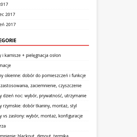
2017
ec 2017
zeń 2017
EGORIE
y i karnisze + pielęgnacja osłon
rmacje
y okienne: dobór do pomieszczeń i funkcje
: zastosowania, zaciemnienie, czyszczenie
y dzień noc: wybór, prywatność, utrzymanie
y rzymskie: dobór tkaniny, montaż, styl
y vs zasłony: wybór, montaż, konfiguracje
rza
mnienie: blackout, dimout, termika