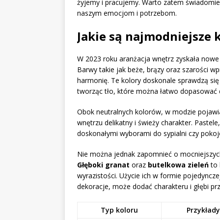
żyjemy i pracujemy. Warto zatem świadomie 
naszym emocjom i potrzebom.
Jakie są najmodniejsze 
W 2023 roku aranżacja wnętrz zyskała nowe 
Barwy takie jak beże, brązy oraz szarości w
harmonię. Te kolory doskonale sprawdzą się
tworząc tło, które można łatwo dopasować 
Obok neutralnych kolorów, w modzie pojawia
wnętrzu delikatny i świeży charakter. Pastele,
doskonałymi wyborami do sypialni czy pokojó
Nie można jednak zapomnieć o mocniejszych 
Głęboki granat
oraz
butelkowa zieleń
to 
wyrazistości. Użycie ich w formie pojedyncze
dekoracje, może dodać charakteru i głębi prz
Typ koloru
Przykłady