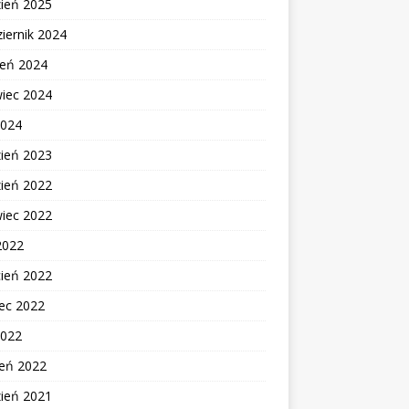
zień 2025
iernik 2024
ień 2024
wiec 2024
2024
zień 2023
zień 2022
wiec 2022
2022
cień 2022
ec 2022
2022
zeń 2022
zień 2021