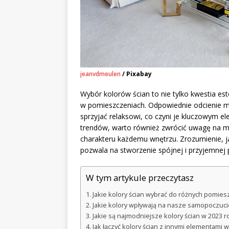
jeanvdmeulen
/ Pixabay
Wybór kolorów ścian to nie tylko kwestia es
w pomieszczeniach. Odpowiednie odcienie 
sprzyjać relaksowi, co czyni je kluczowym e
trendów, warto również zwrócić uwagę na mo
charakteru każdemu wnętrzu. Zrozumienie, ja
pozwala na stworzenie spójnej i przyjemnej pr
W tym artykule przeczytasz
Jakie kolory ścian wybrać do różnych pomie
Jakie kolory wpływają na nasze samopoczuci
Jakie są najmodniejsze kolory ścian w 2023 r
Jak łączyć kolory ścian z innymi elementami w