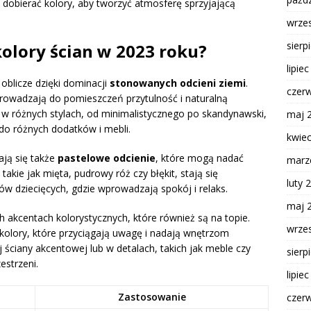
dobierać kolory, aby tworzyć atmosferę sprzyjającą
wrze
sierp
kolory ścian w 2023 roku?
lipie
oblicze dzięki dominacji
stonowanych odcieni ziemi
.
czer
prowadzają do pomieszczeń przytulność i naturalną
 w różnych stylach, od minimalistycznego po skandynawski,
maj 
do różnych dodatków i mebli.
kwie
ją się także
pastelowe odcienie
, które mogą nadać
marz
 takie jak mięta, pudrowy róż czy błękit, stają się
luty 
w dziecięcych, gdzie wprowadzają spokój i relaks.
maj 
akcentach kolorystycznych, które również są na topie.
wrze
kolory, które przyciągają uwagę i nadają wnętrzom
j ściany akcentowej lub w detalach, takich jak meble czy
sierp
estrzeni.
lipie
Zastosowanie
czer