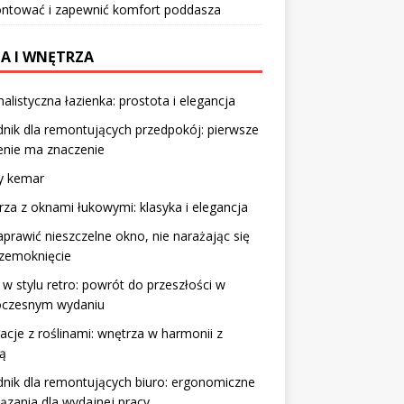
ntować i zapewnić komfort poddasza
A I WNĘTRZA
alistyczna łazienka: prostota i elegancja
nik dla remontujących przedpokój: pierwsze
enie ma znaczenie
y kemar
za z oknami łukowymi: klasyka i elegancja
aprawić nieszczelne okno, nie narażając się
rzemoknięcie
w stylu retro: powrót do przeszłości w
czesnym wydaniu
racje z roślinami: wnętrza w harmonii z
ą
nik dla remontujących biuro: ergonomiczne
ązania dla wydajnej pracy