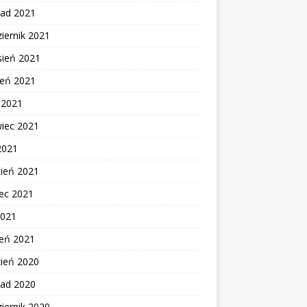
pad 2021
iernik 2021
sień 2021
ień 2021
c 2021
wiec 2021
2021
cień 2021
ec 2021
2021
zeń 2021
zień 2020
pad 2020
iernik 2020