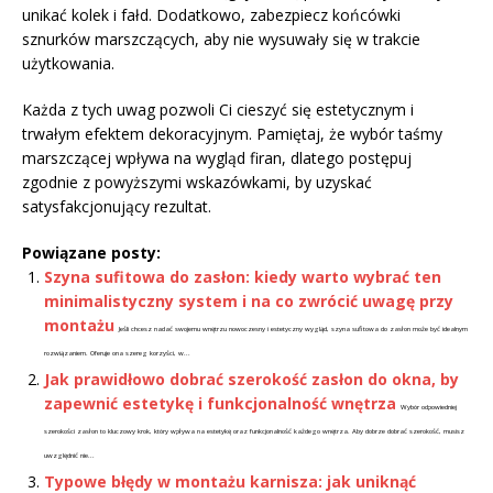
unikać kolek i fałd. Dodatkowo, zabezpiecz końcówki
sznurków marszczących, aby nie wysuwały się w trakcie
użytkowania.
Każda z tych uwag pozwoli Ci cieszyć się estetycznym i
trwałym efektem dekoracyjnym. Pamiętaj, że wybór taśmy
marszczącej wpływa na wygląd firan, dlatego postępuj
zgodnie z powyższymi wskazówkami, by uzyskać
satysfakcjonujący rezultat.
Powiązane posty:
Szyna sufitowa do zasłon: kiedy warto wybrać ten
minimalistyczny system i na co zwrócić uwagę przy
montażu
Jeśli chcesz nadać swojemu wnętrzu nowoczesny i estetyczny wygląd, szyna sufitowa do zasłon może być idealnym
rozwiązaniem. Oferuje ona szereg korzyści, w...
Jak prawidłowo dobrać szerokość zasłon do okna, by
zapewnić estetykę i funkcjonalność wnętrza
Wybór odpowiedniej
szerokości zasłon to kluczowy krok, który wpływa na estetykę oraz funkcjonalność każdego wnętrza. Aby dobrze dobrać szerokość, musisz
uwzględnić nie...
Typowe błędy w montażu karnisza: jak uniknąć