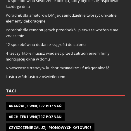
10 sposobów na stworzenie pokoju, który będzie Cię inspirował
każdego dnia
Poradnik dla amatorów DIY: jak samodzielnie tworzyć unikalne
elementy dekoracyjne
Poradnik dla remontujących przedpokój: pierwsze wrażenie ma
znaczenie
12 sposobów na dodanie krągłości do salonu
4 rzeczy, które musisz wiedzieć przed zatrudnieniem firmy
montującej okna w domu
Nowoczesne trendy w kuchni: minimalizm i funkcjonalność
Lustra w 3d: lustro z oświetleniem
TAGI
ARANŻACJE WNĘTRZ POZNAŃ
ARCHITEKT WNĘTRZ POZNAŃ
CZYSZCZENIE ŻALUZJI PIONOWYCH KATOWICE