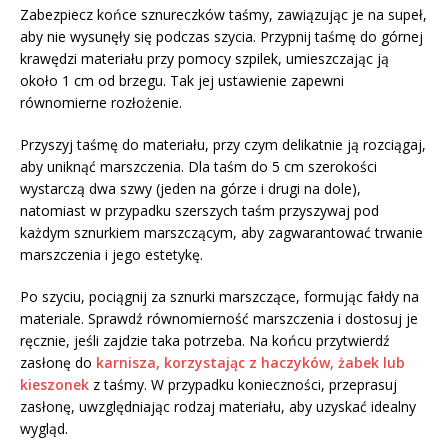
Zabezpiecz końce sznureczków taśmy, zawiązując je na supeł,
aby nie wysunęły się podczas szycia. Przypnij taśmę do górnej
krawędzi materiału przy pomocy szpilek, umieszczając ją
około 1 cm od brzegu. Tak jej ustawienie zapewni
równomierne rozłożenie.
Przyszyj taśmę do materiału, przy czym delikatnie ją rozciągaj,
aby uniknąć marszczenia. Dla taśm do 5 cm szerokości
wystarczą dwa szwy (jeden na górze i drugi na dole),
natomiast w przypadku szerszych taśm przyszywaj pod
każdym sznurkiem marszczącym, aby zagwarantować trwanie
marszczenia i jego estetykę.
Po szyciu, pociągnij za sznurki marszczące, formując fałdy na
materiale. Sprawdź równomierność marszczenia i dostosuj je
ręcznie, jeśli zajdzie taka potrzeba. Na końcu przytwierdź
zasłonę do
karnisza, korzystając z haczyków, żabek lub
kieszonek
z taśmy. W przypadku konieczności, przeprasuj
zasłonę, uwzględniając rodzaj materiału, aby uzyskać idealny
wygląd.