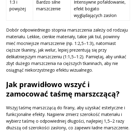
1:3 i
Bardzo silne
Intensywne pofałdowanie,
powyżej
marszczenie
efekt bogato
wyglądających zasłon
Dobór odpowiedniego stopnia marszczenia zależy od rodzaju
materiału. Lekkie, cienkie materiały, takie jak tiul, powinny
mieć mocniejsze marszczenie (np. 1:2,5–1:3), natomiast
cięższe tkaniny, jak welur, lepiej prezentują się przy
delikatniejszym marszczeniu (1:1,5–1:2). Pamiętaj, aby unikać
zbyt dużego marszczenia na cięższych tkaninach, aby nie
osiągnąć niekorzystnego efektu wizualnego.
Jak prawidłowo wszyć i
zamocować taśmę marszczącą?
Wszyj taśmę marszczącą do firany, aby uzyskać estetyczne i
funkcjonalne efekty. Najpierw zmierz szerokość materiału i
wybierz taśmę o odpowiedniej długości, najlepiej 1,5–2 razy
dłuższą od szerokości zasłony, co zapewni ładne marszczenie.