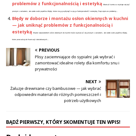
problemów z funkcjonalnością i estetyką
Montaż karnisza wydaje się być
prostym zadaniem, ale wiele osób popełnia błędy, które mogą wpłynąć na jego funkcjonalność i estetykę. Najczęstsze problemy...
Błędy w doborze i montażu osłon okiennych w kuchni
— jak uniknąć problemów z funkcjonalnością i
estetyką
Wybór odpowiednich osłon okiennych do kuchni może wydawać się prostym zadaniem, ale wiele osób popełnia błędy,
które prowadzą do frustracji i dodatkowych...
PREVIOUS
Plisy zaciemniające do sypialni: jak wybrać i
zamontować idealne rolety dla komfortu snu i
prywatności
NEXT
Żaluzje drewniane czy bambusowe — jak wybrać
odpowiedni materiał do różnych pomieszczeń i
potrzeb użytkowych
BĄDŹ PIERWSZY, KTÓRY SKOMENTUJE TEN WPIS!