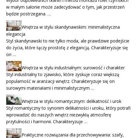
Wybór odpowiednich tkanin i metod montażu rolet rzymskich
w małym salonie może zadecydować o tym, jak przestrzeń
będzie postrzegana. …
Wnętrza w stylu skandynawskim: minimalistyczna
elegancja
Styl skandynawski to nie tylko moda, ale prawdziwe podejście
do życia, które łączy prostotę z elegancją. Charakteryzuje się
on …
Wnętrza w stylu industrialnym: surowość i charakter
Styl industrialny to zjawisko, które zyskuje coraz większą
popularność w aranżacji wnętrz. Charakteryzuje się on
surowymi materiałami i minimalistycznym …
Wnętrza w stylu romantycznym: delikatność i urok
Styl romantyczny to synonim delikatności i uroku, który potrafi
wprowadzić do naszych wnętrz niezwykłą atmosferę
przytulności i harmonii. Charakteryzuje …
Praktyczne rozwiązania dla przechowywania: szafy,