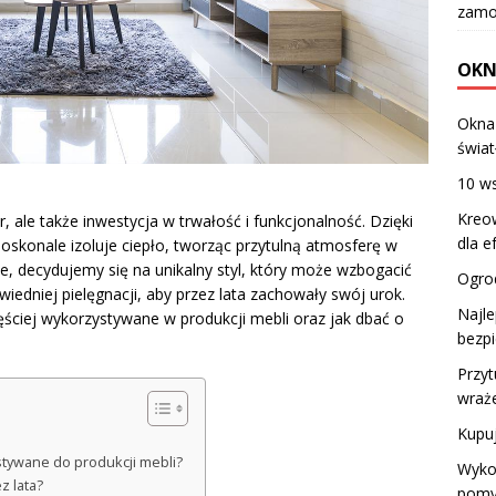
zamo
OKN
Okna
świat
10 w
Kreow
, ale także inwestycja w trwałość i funkcjonalność. Dzięki
dla e
konale izoluje ciepło, tworząc przytulną atmosferę w
, decydujemy się na unikalny styl, który może wzbogacić
Ogrod
edniej pielęgnacji, aby przez lata zachowały swój urok.
Najle
zęściej wykorzystywane w produkcji mebli oraz jak dbać o
bezp
Przyt
wraże
Kupuj
stywane do produkcji mebli?
Wykor
z lata?
pomy