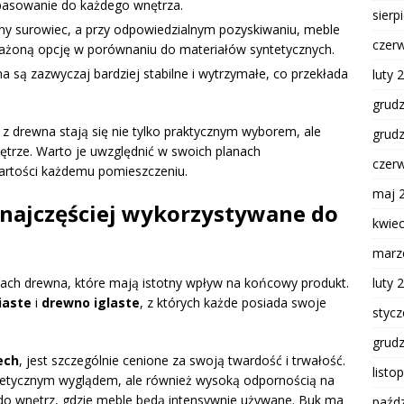
pasowanie do każdego wnętrza.
sierp
y surowiec, a przy odpowiedzialnym pozyskiwaniu, meble
czer
ażoną opcję w porównaniu do materiałów syntetycznych.
są zazwyczaj bardziej stabilne i wytrzymałe, co przekłada
luty 
grud
z drewna stają się nie tylko praktycznym wyborem, ale
grud
ętrze. Warto je uwzględnić w swoich planach
czer
artości każdemu pomieszczeniu.
maj 
 najczęściej wykorzystywane do
kwie
marz
luty 
ajach drewna, które mają istotny wpływ na końcowy produkt.
iaste
i
drewno iglaste
, z których każde posiada swoje
styc
grud
ech
, jest szczególnie cenione za swoją twardość i trwałość.
listo
estetycznym wyglądem, ale również wysoką odpornością na
do wnętrz, gdzie meble będą intensywnie używane. Buk ma
paźdz