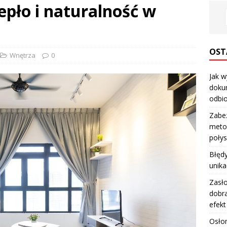
epło i naturalność w
OST
Wnętrza
0
Jak w
dokum
odbio
Zabe
metod
poły
Błędy
unika
Zasło
dobra
efekt
Osłon