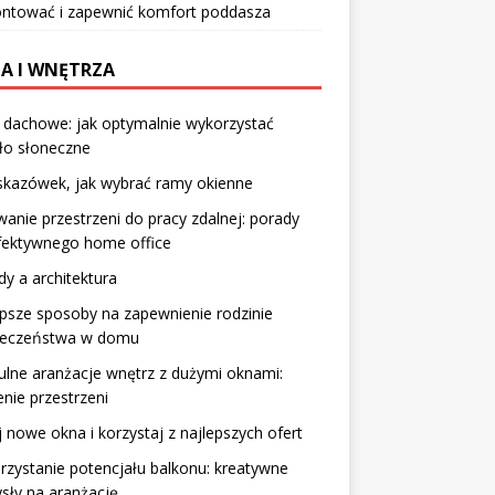
ntować i zapewnić komfort poddasza
A I WNĘTRZA
 dachowe: jak optymalnie wykorzystać
ło słoneczne
skazówek, jak wybrać ramy okienne
anie przestrzeni do pracy zdalnej: porady
fektywnego home office
y a architektura
psze sposoby na zapewnienie rodzinie
ieczeństwa w domu
ulne aranżacje wnętrz z dużymi oknami:
nie przestrzeni
 nowe okna i korzystaj z najlepszych ofert
zystanie potencjału balkonu: kreatywne
sły na aranżację