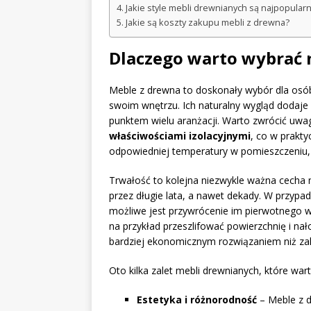
Jakie style mebli drewnianych są najpopularn
Jakie są koszty zakupu mebli z drewna?
Dlaczego warto wybrać 
Meble z drewna to doskonały wybór dla osób
swoim wnętrzu. Ich naturalny wygląd dodaje c
punktem wielu aranżacji. Warto zwrócić uwa
właściwościami izolacyjnymi
, co w prakt
odpowiedniej temperatury w pomieszczeniu, c
Trwałość to kolejna niezwykle ważna cecha 
przez długie lata, a nawet dekady. W przypa
możliwe jest przywrócenie im pierwotnego w
na przykład przeszlifować powierzchnię i nał
bardziej ekonomicznym rozwiązaniem niż zak
Oto kilka zalet mebli drewnianych, które war
Estetyka i różnorodność
– Meble z d