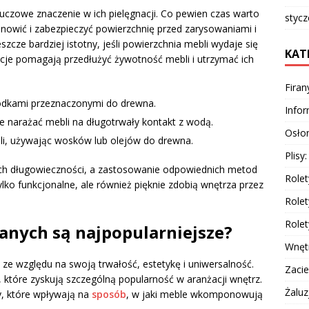
uczowe znaczenie w ich pielęgnacji. Co pewien czas warto
styc
nowić i zabezpieczyć powierzchnię przed zarysowaniami i
szcze bardziej istotny, jeśli powierzchnia mebli wydaje się
KAT
cje pomagają przedłużyć żywotność mebli i utrzymać ich
Firan
rodkami przeznaczonymi do drewna.
Info
 nie narażać mebli na długotrwały kontakt z wodą.
Osłon
i, używając wosków lub olejów do drewna.
Plisy
ich długowieczności, a zastosowanie odpowiednich metod
Rolet
lko funkcjonalne, ale również pięknie zdobią wnętrza przez
Rolet
Rolet
ianych są najpopularniejsze?
Wnęt
ze względu na swoją trwałość, estetykę i uniwersalność.
Zacie
 które zyskują szczególną popularność w aranżacji wnętrz.
Żaluz
y, które wpływają na
sposób
, w jaki meble wkomponowują