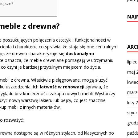
iejsze?
NAJ
meble z drewna?
 poszukujących połączenia estetyki i funkcjonalności w
ARC
iepła i charakteru, co sprawia, że stają się one centralnym
gę, że drewno charakteryzuje się
doskonałymi
yce oznacza, że meble drewniane pomagają w utrzymaniu
lipie
o czyni je bardziej przytulnym miejscem do życia.
maj 
mebli z drewna. Właściwie pielęgnowane, mogą służyć
kwie
dku uszkodzenia, ich
łatwość w renowacji
sprawia, że
marz
yglądu bez konieczności zakupu nowych mebli. Wystarczy
ożyć nową warstwę lakieru lub bejcy, co jest znacznie
luty 
up mebli z innych materiałów.
styc
to rozważyć:
grud
paźdz
rewna dostępne są w różnych stylach, od klasycznych po