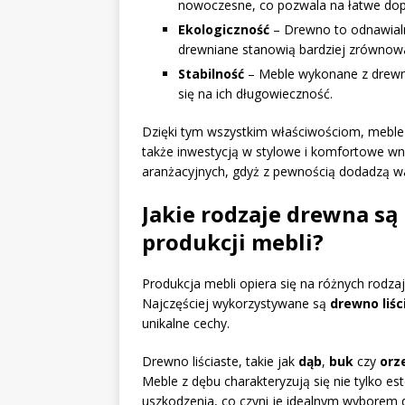
nowoczesne, co pozwala na łatwe do
Ekologiczność
– Drewno to odnawialn
drewniane stanowią bardziej zrównow
Stabilność
– Meble wykonane z drewna 
się na ich długowieczność.
Dzięki tym wszystkim właściwościom, meble 
także inwestycją w stylowe i komfortowe wn
aranżacyjnych, gdyż z pewnością dodadzą w
Jakie rodzaje drewna są
produkcji mebli?
Produkcja mebli opiera się na różnych rodz
Najczęściej wykorzystywane są
drewno liśc
unikalne cechy.
Drewno liściaste, takie jak
dąb
,
buk
czy
orz
Meble z dębu charakteryzują się nie tylko 
uszkodzenia, co czyni je idealnym wyborem 