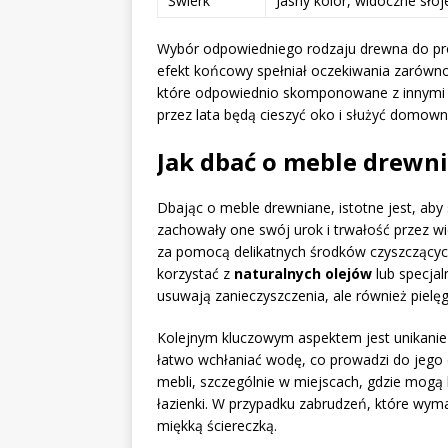
Świerk
Jasny kolor, widoczne słoj
Wybór odpowiedniego rodzaju drewna do pro
efekt końcowy spełniał oczekiwania zarówn
które odpowiednio skomponowane z innymi m
przez lata będą cieszyć oko i służyć domow
Jak dbać o meble drewnia
Dbając o meble drewniane, istotne jest, aby
zachowały one swój urok i trwałość przez wi
za pomocą delikatnych środków czyszczących,
korzystać z
naturalnych olejów
lub specjal
usuwają zanieczyszczenia, ale również pielę
Kolejnym kluczowym aspektem jest unikanie 
łatwo wchłaniać wodę, co prowadzi do jego 
mebli, szczególnie w miejscach, gdzie mogą 
łazienki. W przypadku zabrudzeń, które wym
miękką ściereczką.