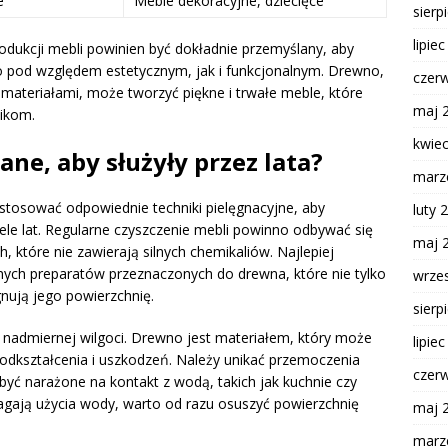
e
Meble dekoracyjne, dziecięce
sierp
lipie
dukcji mebli powinien być dokładnie przemyślany, aby
o pod względem estetycznym, jak i funkcjonalnym. Drewno,
czer
ateriałami, może tworzyć piękne i trwałe meble, które
maj 
nikom.
kwie
ne, aby służyły przez lata?
marz
 stosować odpowiednie techniki pielęgnacyjne, aby
luty 
ele lat. Regularne czyszczenie mebli powinno odbywać się
maj 
 które nie zawierają silnych chemikaliów. Najlepiej
nych preparatów przeznaczonych do drewna, które nie tylko
wrze
gnują jego powierzchnię.
sierp
nadmiernej wilgoci. Drewno jest materiałem, który może
lipie
odkształcenia i uszkodzeń. Należy unikać przemoczenia
czer
być narażone na kontakt z wodą, takich jak kuchnie czy
agają użycia wody, warto od razu osuszyć powierzchnię
maj 
marz