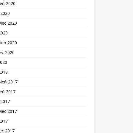
ień 2020
c 2020
wiec 2020
2020
cień 2020
ec 2020
2020
2019
sień 2017
ień 2017
c 2017
wiec 2017
2017
ec 2017