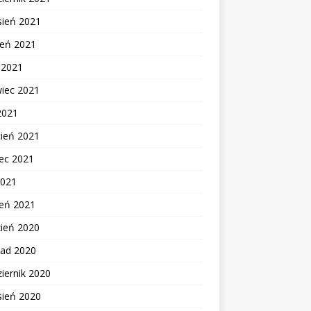
sień 2021
ień 2021
c 2021
wiec 2021
2021
cień 2021
ec 2021
2021
zeń 2021
zień 2020
pad 2020
iernik 2020
sień 2020