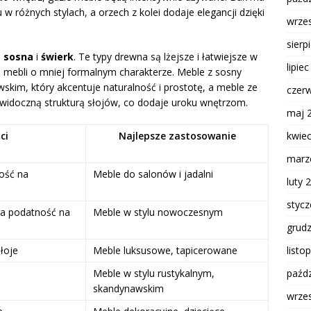
w różnych stylach, a orzech z kolei dodaje elegancji dzięki
wrze
sierp
m
sosna
i
świerk
. Te typy drewna są lżejsze i łatwiejsze w
lipie
i mebli o mniej formalnym charakterze. Meble z sosny
kim, który akcentuje naturalność i prostotę, a meble ze
czer
 widoczną strukturą słojów, co dodaje uroku wnętrzom.
maj 
kwie
ci
Najlepsze zastosowanie
marz
ość na
Meble do salonów i jadalni
luty 
styc
ra podatność na
Meble w stylu nowoczesnym
grud
listo
łoje
Meble luksusowe, tapicerowane
paźdz
Meble w stylu rustykalnym,
skandynawskim
wrze