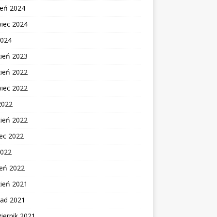
ień 2024
wiec 2024
2024
zień 2023
zień 2022
wiec 2022
2022
cień 2022
ec 2022
2022
zeń 2022
zień 2021
pad 2021
iernik 2021