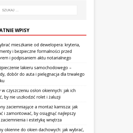
ATNIE WPISY
ybrać mieszkanie od dewelopera: kryteria,
enty i bezpieczne formalności przed
rem i podpisaniem aktu notarialnego
zpieczenie lakieru samochodowego –
y, dobór do auta i pielęgnacja dla trwałego
sku
 w czyszczeniu osłon okiennych: jak ich
ć, by nie uszkodzić rolet i żaluzji
ny zaciemniające a montaż karnisza: jak
ć i zamontować, by osiągnąć najlepszy
 zaciemnienia i estetykę wnętrza
y okienne do okien dachowych: jak wybrać,