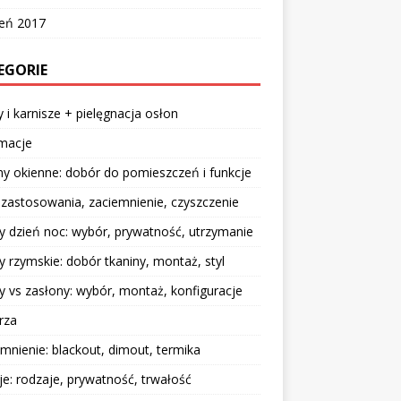
zeń 2017
EGORIE
y i karnisze + pielęgnacja osłon
rmacje
y okienne: dobór do pomieszczeń i funkcje
: zastosowania, zaciemnienie, czyszczenie
y dzień noc: wybór, prywatność, utrzymanie
y rzymskie: dobór tkaniny, montaż, styl
y vs zasłony: wybór, montaż, konfiguracje
rza
mnienie: blackout, dimout, termika
je: rodzaje, prywatność, trwałość