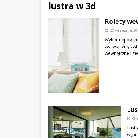
lustra w 3d
Rolety we
20 września 20
Wybór odpowiedn
wyzwaniem, zwłas
wewnętrzne i ze
Lus
30 
Lustr
wypos