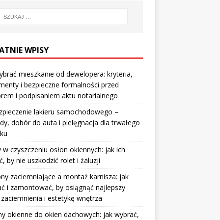
ATNIE WPISY
ybrać mieszkanie od dewelopera: kryteria,
enty i bezpieczne formalności przed
rem i podpisaniem aktu notarialnego
zpieczenie lakieru samochodowego –
y, dobór do auta i pielęgnacja dla trwałego
sku
 w czyszczeniu osłon okiennych: jak ich
ć, by nie uszkodzić rolet i żaluzji
ny zaciemniające a montaż karnisza: jak
ć i zamontować, by osiągnąć najlepszy
 zaciemnienia i estetykę wnętrza
y okienne do okien dachowych: jak wybrać,