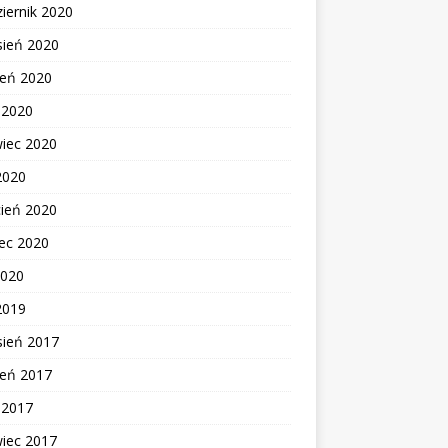
iernik 2020
sień 2020
ień 2020
c 2020
wiec 2020
2020
cień 2020
ec 2020
2020
2019
sień 2017
ień 2017
c 2017
wiec 2017