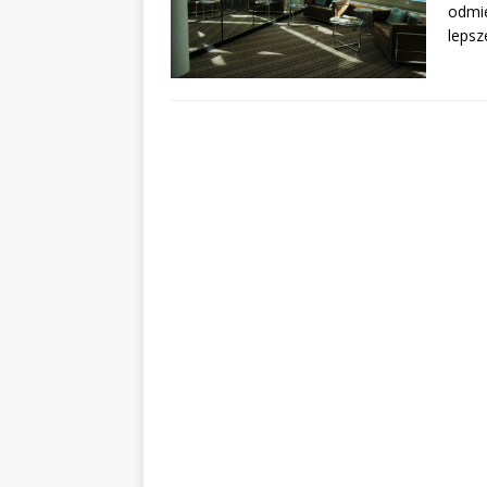
odmie
lepsz