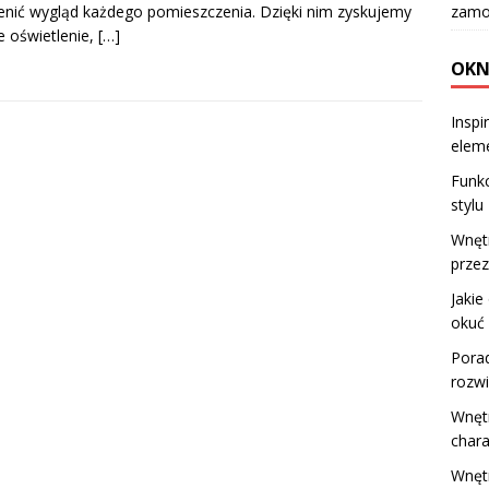
zamo
nić wygląd każdego pomieszczenia. Dzięki nim zyskujemy
e oświetlenie,
[…]
OKN
Inspi
elem
Funkc
stylu
Wnętr
przez
Jakie
okuć
Porad
rozwi
Wnętr
chara
Wnętr