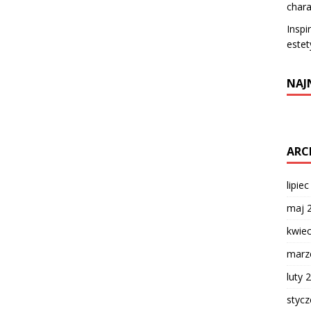
chara
Inspi
estet
NAJ
ARC
lipie
maj 
kwie
marz
luty 
styc