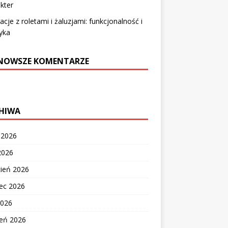
kter
racje z roletami i żaluzjami: funkcjonalność i
yka
NOWSZE KOMENTARZE
HIWA
c 2026
2026
cień 2026
ec 2026
2026
zeń 2026