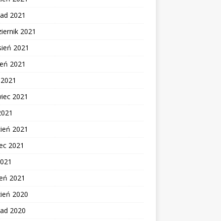
pad 2021
iernik 2021
sień 2021
ień 2021
c 2021
wiec 2021
2021
cień 2021
ec 2021
2021
zeń 2021
zień 2020
pad 2020