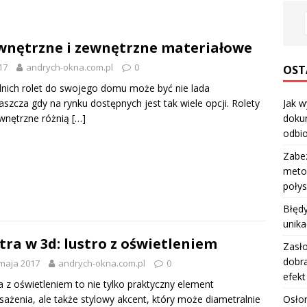
wnętrzne i zewnętrzne materiałowe
17
andrych-okna.com.pl
0
OST
ich rolet do swojego domu może być nie lada
zcza gdy na rynku dostępnych jest tak wiele opcji. Rolety
Jak w
wnętrzne różnią
[…]
dokum
odbio
Zabe
metod
poły
Błędy
unika
tra w 3d: lustro z oświetleniem
Zasło
dobra
maja 2017
andrych-okna.com.pl
0
efekt
a z oświetleniem to nie tylko praktyczny element
Osłon
ażenia, ale także stylowy akcent, który może diametralnie