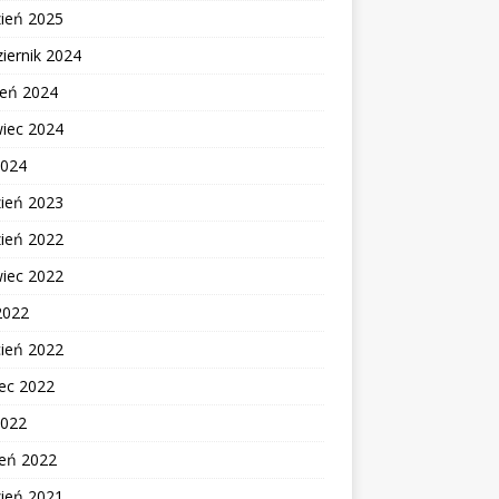
zień 2025
iernik 2024
ień 2024
wiec 2024
2024
zień 2023
zień 2022
wiec 2022
2022
cień 2022
ec 2022
2022
zeń 2022
zień 2021