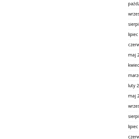
paźdz
wrze
sierp
lipie
czer
maj 
kwie
marz
luty 
maj 
wrze
sierp
lipie
czer