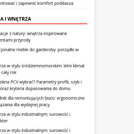
ntować i zapewnić komfort poddasza
A I WNĘTRZA
racje z natury: wnętrza inspirowane
entami przyrody
jonalne meble do garderoby: porządki w
za w stylu śródziemnomorskim: letni klimat
 cały rok
 okna PCV wybrać? Parametry profili, szyb i
 oraz kryteria dopasowania do domu
nik dla remontujących biuro: ergonomiczne
ązania dla wydajnej pracy
za w stylu industrialnym: surowość i
kter
za w stylu industrialnym: surowość i