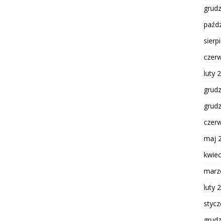
grud
paźdz
sierp
czer
luty 
grud
grud
czer
maj 
kwie
marz
luty 
styc
grud