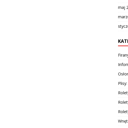
maj 
marz
styc
KAT
Firan
Info
Osłon
Plisy
Rolet
Rolet
Rolet
Wnęt