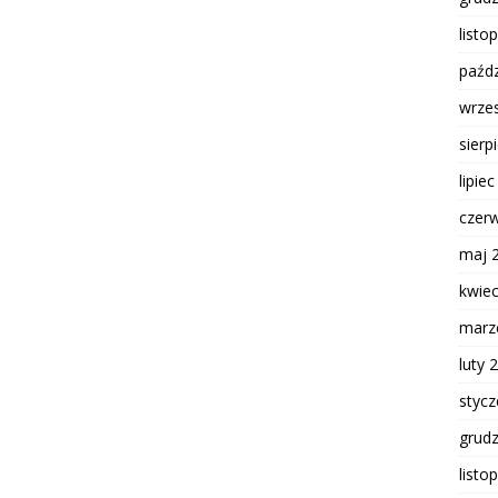
listo
paźdz
wrze
sierp
lipie
czer
maj 
kwie
marz
luty 
styc
grud
listo