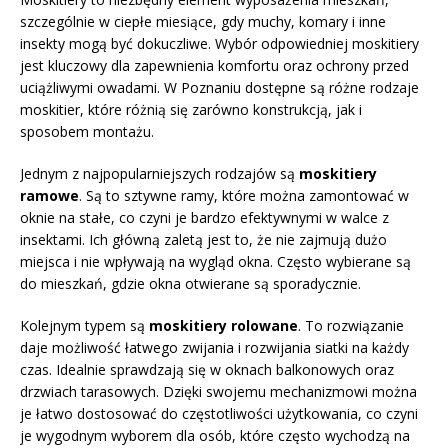
szczególnie w ciepłe miesiące, gdy muchy, komary i inne
insekty mogą być dokuczliwe. Wybór odpowiedniej moskitiery
jest kluczowy dla zapewnienia komfortu oraz ochrony przed
uciążliwymi owadami. W Poznaniu dostępne są różne rodzaje
moskitier, które różnią się zarówno konstrukcją, jak i
sposobem montażu.
Jednym z najpopularniejszych rodzajów są
moskitiery
ramowe
. Są to sztywne ramy, które można zamontować w
oknie na stałe, co czyni je bardzo efektywnymi w walce z
insektami. Ich główną zaletą jest to, że nie zajmują dużo
miejsca i nie wpływają na wygląd okna. Często wybierane są
do mieszkań, gdzie okna otwierane są sporadycznie.
Kolejnym typem są
moskitiery rolowane
. To rozwiązanie
daje możliwość łatwego zwijania i rozwijania siatki na każdy
czas. Idealnie sprawdzają się w oknach balkonowych oraz
drzwiach tarasowych. Dzięki swojemu mechanizmowi można
je łatwo dostosować do częstotliwości użytkowania, co czyni
je wygodnym wyborem dla osób, które często wychodzą na