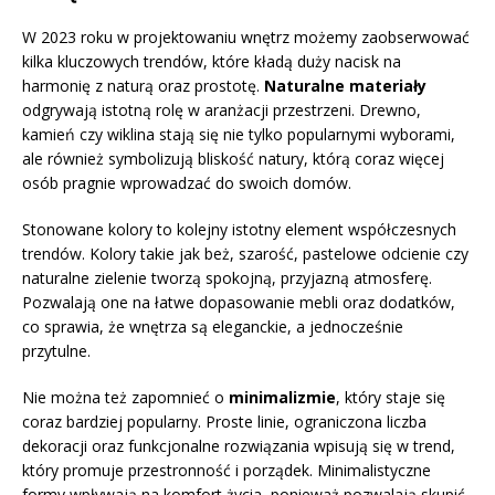
W 2023 roku w projektowaniu wnętrz możemy zaobserwować
kilka kluczowych trendów, które kładą duży nacisk na
harmonię z naturą oraz prostotę.
Naturalne materiały
odgrywają istotną rolę w aranżacji przestrzeni. Drewno,
kamień czy wiklina stają się nie tylko popularnymi wyborami,
ale również symbolizują bliskość natury, którą coraz więcej
osób pragnie wprowadzać do swoich domów.
Stonowane kolory to kolejny istotny element współczesnych
trendów. Kolory takie jak beż, szarość, pastelowe odcienie czy
naturalne zielenie tworzą spokojną, przyjazną atmosferę.
Pozwalają one na łatwe dopasowanie mebli oraz dodatków,
co sprawia, że wnętrza są eleganckie, a jednocześnie
przytulne.
Nie można też zapomnieć o
minimalizmie
, który staje się
coraz bardziej popularny. Proste linie, ograniczona liczba
dekoracji oraz funkcjonalne rozwiązania wpisują się w trend,
który promuje przestronność i porządek. Minimalistyczne
formy wpływają na komfort życia, ponieważ pozwalają skupić