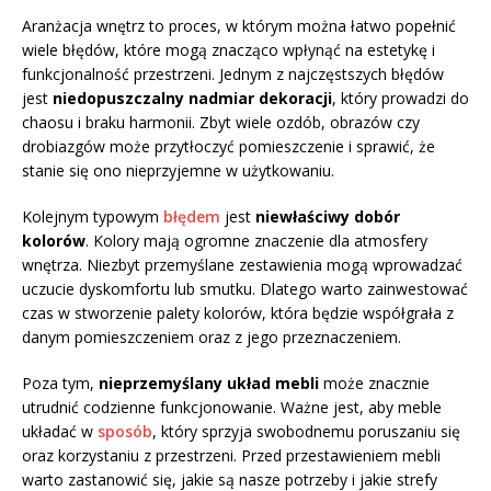
Aranżacja wnętrz to proces, w którym można łatwo popełnić
wiele błędów, które mogą znacząco wpłynąć na estetykę i
funkcjonalność przestrzeni. Jednym z najczęstszych błędów
jest
niedopuszczalny nadmiar dekoracji
, który prowadzi do
chaosu i braku harmonii. Zbyt wiele ozdób, obrazów czy
drobiazgów może przytłoczyć pomieszczenie i sprawić, że
stanie się ono nieprzyjemne w użytkowaniu.
Kolejnym typowym
błędem
jest
niewłaściwy dobór
kolorów
. Kolory mają ogromne znaczenie dla atmosfery
wnętrza. Niezbyt przemyślane zestawienia mogą wprowadzać
uczucie dyskomfortu lub smutku. Dlatego warto zainwestować
czas w stworzenie palety kolorów, która będzie współgrała z
danym pomieszczeniem oraz z jego przeznaczeniem.
Poza tym,
nieprzemyślany układ mebli
może znacznie
utrudnić codzienne funkcjonowanie. Ważne jest, aby meble
układać w
sposób
, który sprzyja swobodnemu poruszaniu się
oraz korzystaniu z przestrzeni. Przed przestawieniem mebli
warto zastanowić się, jakie są nasze potrzeby i jakie strefy