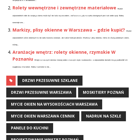
Współpraca z architektem...
Rolety wewnętrzne i zewnętrzne materiałowe
Wybór
odpowiednich rolet do swojego domu może być nie lada wyzwaniem, zwłaszcza gdy na rynku dostępnych jest tak wiele opcji. Rolety
wewnętrzne...
Markizy, plisy okienne w Warszawa – gdzie kupić?
Wybór
odpowiednich osłon okiennych to nie tylko kwestia estetyki, ale także funkcjonalności. Markizy i plisy okienne, mimo że służą podobnym celom,
różnią...
Aranżacje wnętrz: rolety okienne, rzymskie W
Poznaniu
Wnętrza naszych domów mówią wiele o naszym stylu i osobowości, a odpowiednie dodatki mogą podkreślić ich
wyjątkowy charakter. Rolety rzymskie to nie...
DRZWI PRZESUWNE SZKLANE
DRZWI PRZESUWNE WARSZAWA
MOSKITIERY POZNAŃ
MYCIE OKIEN NA WYSOKOŚCIACH WARSZAWA
MYCIE OKIEN WARSZAWA CENNIK
NADRUK NA SZKLE
PANELE DO KUCHNI
PROJEKTOWANIE WNĘTRZ POZNAŃ