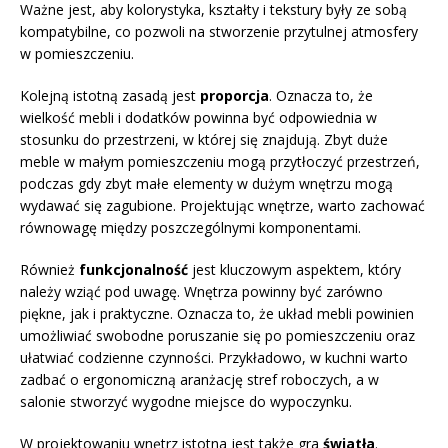
Ważne jest, aby kolorystyka, kształty i tekstury były ze sobą
kompatybilne, co pozwoli na stworzenie przytulnej atmosfery
w pomieszczeniu.
Kolejną istotną zasadą jest
proporcja
. Oznacza to, że
wielkość mebli i dodatków powinna być odpowiednia w
stosunku do przestrzeni, w której się znajdują. Zbyt duże
meble w małym pomieszczeniu mogą przytłoczyć przestrzeń,
podczas gdy zbyt małe elementy w dużym wnętrzu mogą
wydawać się zagubione. Projektując wnętrze, warto zachować
równowagę między poszczególnymi komponentami.
Również
funkcjonalność
jest kluczowym aspektem, który
należy wziąć pod uwagę. Wnętrza powinny być zarówno
piękne, jak i praktyczne. Oznacza to, że układ mebli powinien
umożliwiać swobodne poruszanie się po pomieszczeniu oraz
ułatwiać codzienne czynności. Przykładowo, w kuchni warto
zadbać o ergonomiczną aranżację stref roboczych, a w
salonie stworzyć wygodne miejsce do wypoczynku.
W projektowaniu wnętrz istotna jest także gra
światła
.