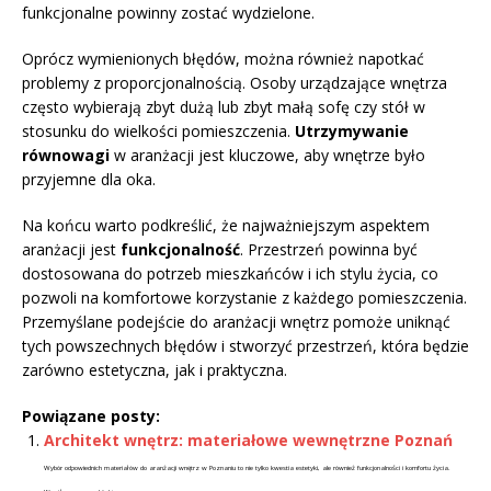
funkcjonalne powinny zostać wydzielone.
Oprócz wymienionych błędów, można również napotkać
problemy z proporcjonalnością. Osoby urządzające wnętrza
często wybierają zbyt dużą lub zbyt małą sofę czy stół w
stosunku do wielkości pomieszczenia.
Utrzymywanie
równowagi
w aranżacji jest kluczowe, aby wnętrze było
przyjemne dla oka.
Na końcu warto podkreślić, że najważniejszym aspektem
aranżacji jest
funkcjonalność
. Przestrzeń powinna być
dostosowana do potrzeb mieszkańców i ich stylu życia, co
pozwoli na komfortowe korzystanie z każdego pomieszczenia.
Przemyślane podejście do aranżacji wnętrz pomoże uniknąć
tych powszechnych błędów i stworzyć przestrzeń, która będzie
zarówno estetyczna, jak i praktyczna.
Powiązane posty:
Architekt wnętrz: materiałowe wewnętrzne Poznań
Wybór odpowiednich materiałów do aranżacji wnętrz w Poznaniu to nie tylko kwestia estetyki, ale również funkcjonalności i komfortu życia.