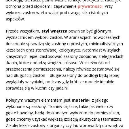
ochrona przed słońcem i zapewnienie
prywatności
. Przy
wyborze zasłon warto wziąć pod uwagę kilka istotnych
aspektów.
Przede wszystkim,
styl wnętrza
powinien być głównym
wyznacznikiem wyboru zasłon. W aranżacjach nowoczesnych
doskonale sprawdzą się zasłony o prostych, minimalistycznych
kształtach oraz stonowanej kolorystyce. Natomiast w stylach
klasycznych lepiej zastosować zasłony zdobione, z eleganckich
tkanin, które dodadzą wnętrzu luksusu. W zależności od
przeznaczenia pomieszczenia, należy również zastanowić się
nad długością zasłon – długie zasłony do podłogi będą lepiej
wyglądały w sypialni, podczas gdy krótsze modele idealnie
sprawdzą się w kuchni czy jadalni.
Kolejnym ważnym elementem jest
materiał
, z jakiego
wykonane są zasłony. Tkaniny cięższe, takie jak welur czy
gęste bawełny, będą doskonałym wyborem do pomieszczeń,
gdzie chcemy uzyskać większą izolację akustyczną i termiczną.
Z kolei lekkie zasłony z organzy czy lnu wprowadzą do wnętrza