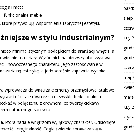
cegła i metal.
paźdz
 i funkcjonalne meble.
sierp
y, które przywołują wspomnienia fabrycznej estetyki.
czer
ażniejsze w stylu industrialnym?
luty 
grud
, nieco minimalistycznym podejściem do aranżacji wnętrz, a
owiednie materiały. Wśród nich na pierwszy plan wysuwa
grud
kości i nowoczesnego charakteru. Jego zastosowanie w
czer
industrialną estetykę, a jednocześnie zapewnia wysoką
maj 
kwie
óra wprowadza do wnętrza elementy przemysłowe. Stalowe
wyrazistości, ale również są niezwykle funkcjonalne i
marz
potkać w połączeniu z drewnem, co tworzy ciekawy
luty 
płem naturalnego surowca.
styc
ła
, która nadaje wnętrzom wyjątkowy charakter. Odsłonięte
grud
owość i oryginalność. Cegła świetnie sprawdza się w