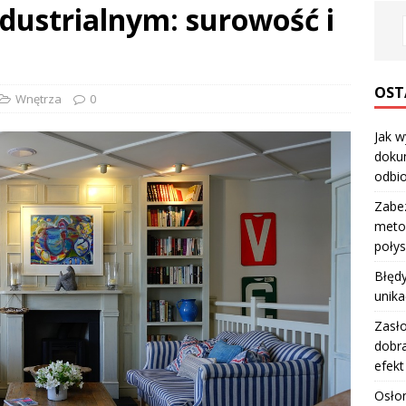
dustrialnym: surowość i
OST
Wnętrza
0
Jak w
dokum
odbio
Zabe
metod
poły
Błędy
unika
Zasło
dobra
efekt
Osłon