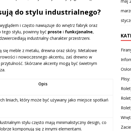
maj 
sują do stylu industrialnego?
marz
styc
m wyglądem i często nawiązuje do wnętrz fabryk oraz
o tego stylu, powinny być
proste
i
funkcjonalne
,
KAT
wierciedlają industrialny charakter przestrzeni.
Firan
 się meble z metalu, drewna oraz skóry. Metalowe
 surowości i nowoczesnego akcentu, zaś drewno w
Info
 przytulność. Skórzane akcenty mogą być świetnym
Osłon
za.
Plisy
Opis
Rolet
Rolet
ych liniach, który może być używany jako miejsce spotkań
Rolet
Wnęt
dustrialnym stylu często mają minimalistyczny design, co
Zacie
dobrze komponują się z innymi elementami.