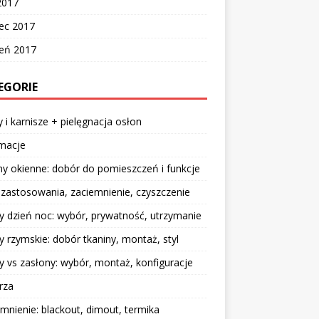
2017
ec 2017
zeń 2017
EGORIE
y i karnisze + pielęgnacja osłon
rmacje
y okienne: dobór do pomieszczeń i funkcje
: zastosowania, zaciemnienie, czyszczenie
y dzień noc: wybór, prywatność, utrzymanie
y rzymskie: dobór tkaniny, montaż, styl
y vs zasłony: wybór, montaż, konfiguracje
rza
mnienie: blackout, dimout, termika