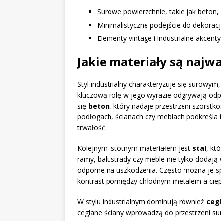
Surowe powierzchnie, takie jak beton, 
Minimalistyczne podejście do dekoracji
Elementy vintage i industrialne akcent
Jakie materiały są najw
Styl industrialny charakteryzuje się surowym
kluczową rolę w jego wyrazie odgrywają odp
się
beton
, który nadaje przestrzeni szorst
podłogach, ścianach czy meblach podkreśla 
trwałość.
Kolejnym istotnym materiałem jest
stal
, kt
ramy, balustrady czy meble nie tylko dodają 
odporne na uszkodzenia. Często można je s
kontrast pomiędzy chłodnym metalem a cie
W stylu industrialnym dominują również
ceg
ceglane ściany wprowadzą do przestrzeni sur