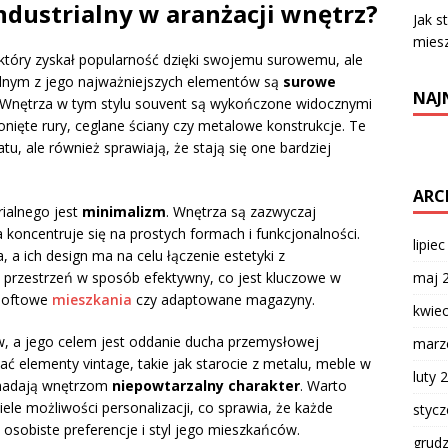
industrialny w aranżacji wnętrz?
Jak s
mies
d, który zyskał popularność dzięki swojemu surowemu, ale
ednym z jego najważniejszych elementów są
surowe
NAJ
no. Wnętrza w tym stylu souvent są wykończone widocznymi
onięte rury, ceglane ściany czy metalowe konstrukcje. Te
atu, ale również sprawiają, że stają się one bardziej
ARC
rialnego jest
minimalizm
. Wnętrza są zazwyczaj
koncentruje się na prostych formach i funkcjonalności.
lipie
 a ich design ma na celu łączenie estetyki z
ę przestrzeń w sposób efektywny, co jest kluczowe w
maj 
 loftowe
mieszkania
czy adaptowane magazyny.
kwie
ów, a jego celem jest oddanie ducha przemysłowej
marz
ać elementy vintage, takie jak starocie z metalu, meble w
luty 
e nadają wnętrzom
niepowtarzalny charakter
. Warto
iele możliwości personalizacji, co sprawia, że każde
styc
 osobiste preferencje i styl jego mieszkańców.
grud