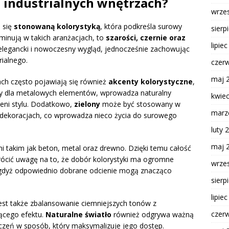
w industrialnych wnętrzach?
wrze
ą się
stonowaną kolorystyką
, która podkreśla surowy
sierp
ominują w takich aranżacjach, to
szarości, czernie oraz
lipie
elegancki i nowoczesny wygląd, jednocześnie zachowując
rialnego.
czer
maj 
ach często pojawiają się również
akcenty kolorystyczne
,
owy dla metalowych elementów, wprowadza naturalny
kwie
eni stylu. Dodatkowo,
zielony
może być stosowany w
marz
 dekoracjach, co wprowadza nieco życia do surowego
luty 
maj 
i takim jak beton, metal oraz drewno. Dzięki temu całość
rócić uwagę na to, że dobór kolorystyki ma ogromne
wrze
, gdyż odpowiednio dobrane odcienie mogą znacząco
sierp
lipie
jest także zbalansowanie ciemniejszych tonów z
czer
jącego efektu.
Naturalne światło
również odgrywa ważną
czeń w sposób, który maksymalizuje jego dostęp.