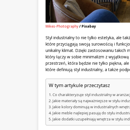
Mikes-Photography
/ Pixabay
Styl industrialny to nie tylko estetyka, ale ta
które przyciągają swoją surowością i funkcj
unikalny klimat. Dzięki zastosowaniu takich 
który łączy w sobie minimalizm z wyjątkową 
przestrzeń, która będzie nie tylko piękna, a
które definiują styl industrialny, a także p
W tym artykule przeczytasz
Co charakteryzuje styl industrialny w aranżac
Jakie materiały są najważniejsze w stylu indu
Jakie kolory dominują w industrialnych wnęt
Jakie meble najlepiej pasują do stylu industr
Jakie dodatki uzupełniają wnętrza w stylu in