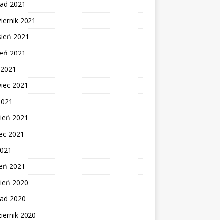
pad 2021
iernik 2021
sień 2021
ień 2021
c 2021
wiec 2021
2021
cień 2021
ec 2021
2021
zeń 2021
zień 2020
pad 2020
iernik 2020