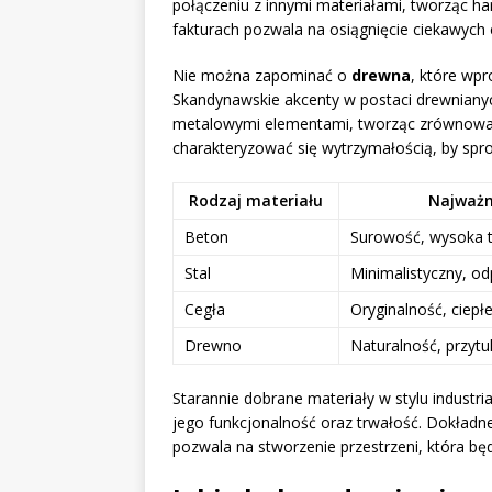
połączeniu z innymi materiałami, tworząc ha
fakturach pozwala na osiągnięcie ciekawych 
Nie można zapominać o
drewna
, które wpr
Skandynawskie akcenty w postaci drewniany
metalowymi elementami, tworząc zrównowa
charakteryzować się wytrzymałością, by sp
Rodzaj materiału
Najważn
Beton
Surowość, wysoka 
Stal
Minimalistyczny, o
Cegła
Oryginalność, ciepł
Drewno
Naturalność, przytu
Starannie dobrane materiały w stylu industri
jego funkcjonalność oraz trwałość. Dokład
pozwala na stworzenie przestrzeni, która będ