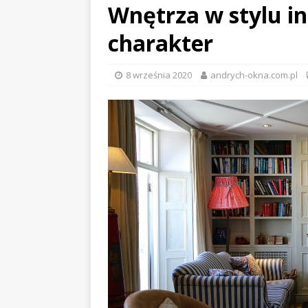
Wnętrza w stylu in
charakter
8 września 2020
andrych-okna.com.pl