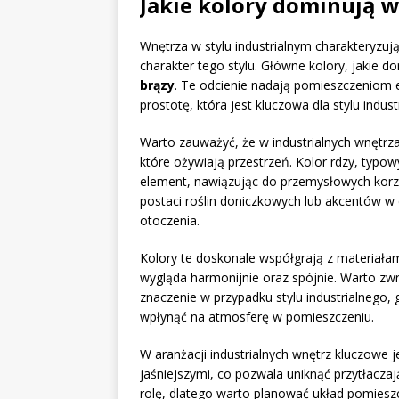
Jakie kolory dominują 
Wnętrza w stylu industrialnym charakteryzuj
charakter tego stylu. Główne kolory, jakie d
brązy
. Te odcienie nadają pomieszczeniom 
prostotę, która jest kluczowa dla stylu indust
Warto zauważyć, że w industrialnych wnętrz
które ożywiają przestrzeń. Kolor rdzy, typ
element, nawiązując do przemysłowych korz
postaci roślin doniczkowych lub akcentów w
otoczenia.
Kolory te doskonale współgrają z materiałam
wygląda harmonijnie oraz spójnie. Warto zw
znaczenie w przypadku stylu industrialnego
wpłynąć na atmosferę w pomieszczeniu.
W aranżacji industrialnych wnętrz kluczowe 
jaśniejszymi, co pozwala uniknąć przytłacza
rolę, dlatego warto planować układ pomiesz