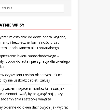
ATNIE WPISY
ybrać mieszkanie od dewelopera: kryteria,
enty i bezpieczne formalności przed
rem i podpisaniem aktu notarialnego
zpieczenie lakieru samochodowego –
y, dobór do auta i pielęgnacja dla trwałego
sku
 w czyszczeniu osłon okiennych: jak ich
ć, by nie uszkodzić rolet i żaluzji
ny zaciemniające a montaż karnisza: jak
ć i zamontować, by osiągnąć najlepszy
 zaciemnienia i estetykę wnętrza
y okienne do okien dachowych: jak wybrać,