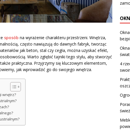
zamo
OKN
Okna
kże
sposób
na wyrażenie charakteru przestrzeni. Wnętrza,
bezp
onalnością, często nawiązują do dawnych fabryk, tworząc
Okna
materiałów jak beton, stal czy cegła, można uzyskać efekt,
świat
osobowością. Warto zgłębić tajniki tego stylu, aby stworzyć
le także praktyczna. Przyjrzymy się kluczowym elementom,
4 rze
odpowiemy, jak wprowadzić go do swojego wnętrza.
swoi
Prakt
oszcz
ji wnętrz?
Ogrod
strialnym?
Porad
rzach?
świe
ialnego?
dustrialnym?
Meble
powi