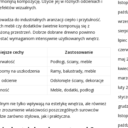
rmonijną kompozycję. Użycie jej w różnych odcieniach i
listo
efektów wizualnych.
paźdz
owadza do industrialnych aranżacji ciepło i przytulność.
wrze
ch mebli czy dodatków świetnie komponują się z
sierp
żoną przestrzeń. Dobrze dobrane drewno powinno
rostać wymaganiom intensywnie użytkowanych wnętrz.
lipie
czer
iejsze cechy
Zastosowanie
maj 
trwałość
Podłogi, ściany, meble
kwie
dporny na uszkodzenia
Ramy, balustrady, meble
marz
e odcienie
Odsłonięte ściany, dekoracje
luty 
lność
Meble, dodatki, podłogi
styc
alnym nie tylko wpływają na estetykę wnętrza, ale również
grud
ne zrozumienie właściwości poszczególnych surowców
listo
zie zarówno stylowa, jak i praktyczna.
paźdz