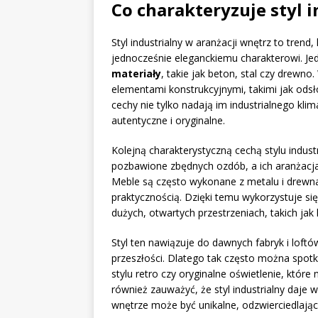
Co charakteryzuje styl 
Styl industrialny w aranżacji wnętrz to tren
jednocześnie eleganckiemu charakterowi. J
materiały
, takie jak beton, stal czy drew
elementami konstrukcyjnymi, takimi jak odsł
cechy nie tylko nadają im industrialnego klim
autentyczne i oryginalne.
Kolejną charakterystyczną cechą stylu indust
pozbawione zbędnych ozdób, a ich aranżacja 
Meble są często wykonane z metalu i drewna,
praktycznością. Dzięki temu wykorzystuje si
dużych, otwartych przestrzeniach, takich jak
Styl ten nawiązuje do dawnych fabryk i loft
przeszłości. Dlatego tak często można spotk
stylu retro czy oryginalne oświetlenie, któr
również zauważyć, że styl industrialny daje w
wnętrze może być unikalne, odzwierciedlając