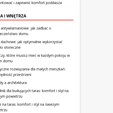
ntować i zapewnić komfort poddasza
A I WNĘTRZA
 antywłamaniowe: jak zadbać o
ieczeństwo domu
 dachowe: jak optymalnie wykorzystać
ło słoneczne
czy, które musisz mieć w każdym pokoju w
m domu
yczne rozwiązania dla małych mieszkań:
ędność przestrzeni
y a architektura
nik dla budujących taras: komfort i styl na
żym powietrzu
 na taras: komfort i styl na świeżym
etrzu