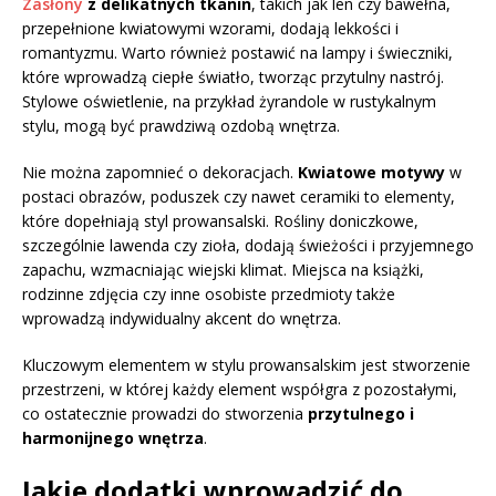
Zasłony
z delikatnych tkanin
, takich jak len czy bawełna,
przepełnione kwiatowymi wzorami, dodają lekkości i
romantyzmu. Warto również postawić na lampy i świeczniki,
które wprowadzą ciepłe światło, tworząc przytulny nastrój.
Stylowe oświetlenie, na przykład żyrandole w rustykalnym
stylu, mogą być prawdziwą ozdobą wnętrza.
Nie można zapomnieć o dekoracjach.
Kwiatowe motywy
w
postaci obrazów, poduszek czy nawet ceramiki to elementy,
które dopełniają styl prowansalski. Rośliny doniczkowe,
szczególnie lawenda czy zioła, dodają świeżości i przyjemnego
zapachu, wzmacniając wiejski klimat. Miejsca na książki,
rodzinne zdjęcia czy inne osobiste przedmioty także
wprowadzą indywidualny akcent do wnętrza.
Kluczowym elementem w stylu prowansalskim jest stworzenie
przestrzeni, w której każdy element współgra z pozostałymi,
co ostatecznie prowadzi do stworzenia
przytulnego i
harmonijnego wnętrza
.
Jakie dodatki wprowadzić do