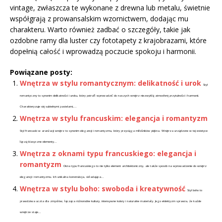
vintage, zwłaszcza te wykonane z drewna lub metalu, świetnie
współgrają z prowansalskim wzornictwem, dodając mu
charakteru. Warto również zadbać o szczegóły, takie jak
ozdobne ramy dla luster czy fototapety z krajobrazami, które
dopełnią całość i wprowadzą poczucie spokoju i harmonii.
Powiązane posty:
Wnętrza w stylu romantycznym: delikatność i urok
Styl
romantyczny to synonim delikatności i uroku, który potrafi wprowadzić do naszych wnętrz niezwykłą atmosferę przytulności i harmonii.
Charakteryzuje się subtelnymi pastelami,...
Wnętrza w stylu francuskim: elegancja i romantyzm
Styl francuski w aranżacji wnętrz to synonim elegancji i romantyzmu, który przyciąga miłośników piękna. Wnętrza urządzone w tej estetyce
łączą klasyczne elementy...
Wnętrza z oknami typu francuskiego: elegancja i
romantyzm
Okna typu francuskiego to nie tylko element architektoniczny, ale także sposób na wprowadzenie do wnętrz
elegancji i romantyzmu. Ich unikalna konstrukcja, składająca...
Wnętrza w stylu boho: swoboda i kreatywność
Styl boho to
prawdziwa uczta dla zmysłów, łącząca różnorodne kultury, intensywne kolory i naturalne materiały. Jego eklektyzm sprawia, że każde
wnętrze staje...