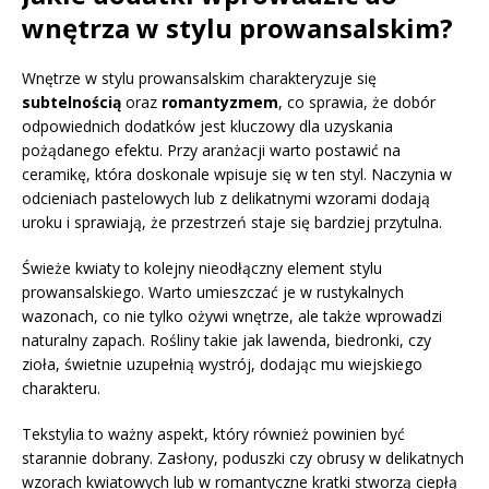
wnętrza w stylu prowansalskim?
Wnętrze w stylu prowansalskim charakteryzuje się
subtelnością
oraz
romantyzmem
, co sprawia, że dobór
odpowiednich dodatków jest kluczowy dla uzyskania
pożądanego efektu. Przy aranżacji warto postawić na
ceramikę, która doskonale wpisuje się w ten styl. Naczynia w
odcieniach pastelowych lub z delikatnymi wzorami dodają
uroku i sprawiają, że przestrzeń staje się bardziej przytulna.
Świeże kwiaty to kolejny nieodłączny element stylu
prowansalskiego. Warto umieszczać je w rustykalnych
wazonach, co nie tylko ożywi wnętrze, ale także wprowadzi
naturalny zapach. Rośliny takie jak lawenda, biedronki, czy
zioła, świetnie uzupełnią wystrój, dodając mu wiejskiego
charakteru.
Tekstylia to ważny aspekt, który również powinien być
starannie dobrany. Zasłony, poduszki czy obrusy w delikatnych
wzorach kwiatowych lub w romantyczne kratki stworzą ciepłą