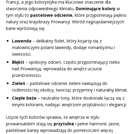
Francji, a jego kolorystyka ma kluczowe znaczenie dla
stworzenia odpowiedniego klimatu.
Dominujące kolory
w
tym stylu to
pastelowe odcienie
, które przypominają piękno
natury oraz krajobrazy Prowansji. Wśród najpopularniejszych
barw wyróżniają się:
Lawenda
– delikatny fiolet, który kojarzy się z
malowniczymi polami lawendy, dodaje romantyzmu i
świeżości.
Błękit
– spokojny odcień, często przypominający niebo
nad Prowansją, wprowadza do wnętrz uczucie
przestronności.
Zieleń
– pastelowe odcienie zieleni nawiązują do
roślinności tej okolicy, tworząc przyjemny i naturalny klimat.
Ciepłe beże
– neutralne tony, które doskonale łączą się z
innymi kolorami, nadając wnętrzom przytulności i elegancji.
Użycie tych kolorów sprawia, że wnętrza w stylu
prowansalskim stają się
przytulne
i pełne harmonii. Jasne,
pastelowe barwy wprowadzają do pomieszczeń więcej