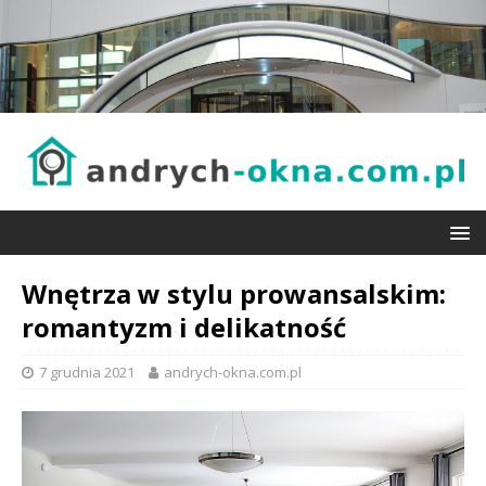
Wnętrza w stylu prowansalskim:
romantyzm i delikatność
7 grudnia 2021
andrych-okna.com.pl