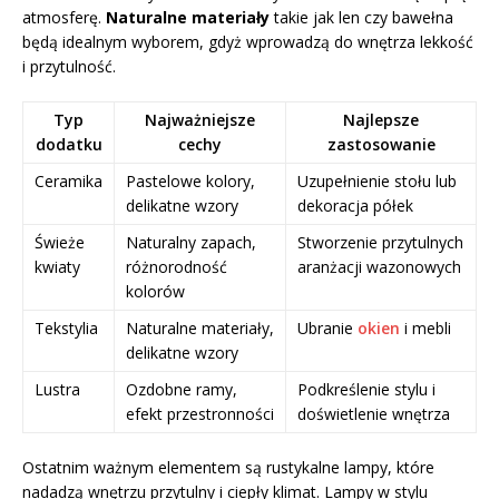
atmosferę.
Naturalne materiały
takie jak len czy bawełna
będą idealnym wyborem, gdyż wprowadzą do wnętrza lekkość
i przytulność.
Typ
Najważniejsze
Najlepsze
dodatku
cechy
zastosowanie
Ceramika
Pastelowe kolory,
Uzupełnienie stołu lub
delikatne wzory
dekoracja półek
Świeże
Naturalny zapach,
Stworzenie przytulnych
kwiaty
różnorodność
aranżacji wazonowych
kolorów
Tekstylia
Naturalne materiały,
Ubranie
okien
i mebli
delikatne wzory
Lustra
Ozdobne ramy,
Podkreślenie stylu i
efekt przestronności
doświetlenie wnętrza
Ostatnim ważnym elementem są rustykalne lampy, które
nadadzą wnętrzu przytulny i ciepły klimat. Lampy w stylu