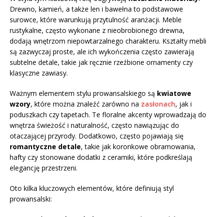
Drewno, kamień, a także len i bawełna to podstawowe
surowce, które warunkują przytulność aranżacji. Meble
rustykalne, często wykonane z nieobrobionego drewna,
dodają wnętrzom niepowtarzalnego charakteru. Kształty mebli
są zazwyczaj proste, ale ich wykończenia często zawierają
subtelne detale, takie jak ręcznie rzeźbione ornamenty czy
klasyczne zawiasy.
Ważnym elementem stylu prowansalskiego są
kwiatowe
wzory
, które można znaleźć zarówno na
zasłonach
, jak i
poduszkach czy tapetach. Te floralne akcenty wprowadzają do
wnętrza świeżość i naturalność, często nawiązując do
otaczającej przyrody. Dodatkowo, często pojawiają się
romantyczne detale
, takie jak koronkowe obramowania,
hafty czy stonowane dodatki z ceramiki, które podkreślają
elegancję przestrzeni.
Oto kilka kluczowych elementów, które definiują styl
prowansalski: