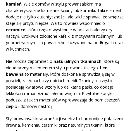
kamień
. Wiele domów w stylu prowansalskim ma
charakterystyczne kamienne ściany lub kominki. Taki element
dodaje nie tylko autentyczności, ale także sprawia, że wnętrze
staje się przytulniejsze. Warto również wspomnieć o
ceramice
, która często występuje w postaci talerzy czy
naczyń. Urokliwie zdobione kafelki z motywami roślinnymi lub
geometrycznymi są powszechnie używane na podłogach oraz
w kuchniach.
Nie można zapomnieć o
naturalnych tkaninach
, które są
nieodłącznym elementem stylu prowansalskiego.
Len
i
bawełna
to materiały, które doskonale sprawdzają się w
pościeli, zasłonach czy obiciach mebli. Tkaniny te często
posiadają kwiatowe wzory lub delikatne paski, co dodaje
lekkości i romantyzmu całemu wnętrzu. Przytulne kocyki i
poduszki z takich materiałów wprowadzają do pomieszczeń
ciepło i domowy nastrój.
Styl prowansalski w aranżacji wnętrz to harmonijne połączenie
drewna, kamienia, ceramiki oraz naturalnych tkanin, które