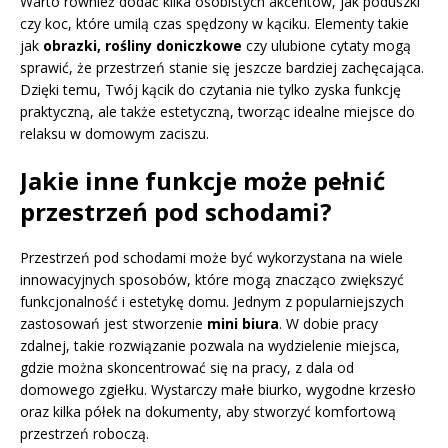
Warto również dodać kilka osobistych akcentów, jak poduszki
czy koc, które umilą czas spędzony w kąciku. Elementy takie
jak
obrazki, rośliny doniczkowe
czy ulubione cytaty mogą
sprawić, że przestrzeń stanie się jeszcze bardziej zachęcająca.
Dzięki temu, Twój kącik do czytania nie tylko zyska funkcję
praktyczną, ale także estetyczną, tworząc idealne miejsce do
relaksu w domowym zaciszu.
Jakie inne funkcje może pełnić
przestrzeń pod schodami?
Przestrzeń pod schodami może być wykorzystana na wiele
innowacyjnych sposobów, które mogą znacząco zwiększyć
funkcjonalność i estetykę domu. Jednym z popularniejszych
zastosowań jest stworzenie
mini biura
. W dobie pracy
zdalnej, takie rozwiązanie pozwala na wydzielenie miejsca,
gdzie można skoncentrować się na pracy, z dala od
domowego zgiełku. Wystarczy małe biurko, wygodne krzesło
oraz kilka półek na dokumenty, aby stworzyć komfortową
przestrzeń roboczą.