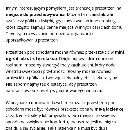
Innym interesującym pomysłem jest aranżacja przestrzeni na
miejsce do przechowywania
. Można tam zainstalować
szafki czy półki na książki, gry planszowe lub inne drobiazgi,
które często zajmują cenne miejsce w innych częściach domu.
Tego typu rozwiązanie pomoże w organizacji i
uporządkowaniu przestrzeni.
Przestrzeń pod schodami można również przekształcić w
mini
ogród lub strefę relaksu
. Dzięki odpowiednim donicom i
roślinom, możemy stworzyć mały kącik zieleni, który doda
wnętrzu świeżości i przytulności. Rośliny można również
umieścić na półkach, tworząc niebanalny efekt dekoracyjny.
Nie zapominajmy też o estetyce, aby przestrzeń
harmonizowała z resztą wynajmowanego wnętrza.
W przypadku domów o dużych metrażach, przestrzeń pod
schodami może być również przekształcona w
małą łazienkę
.
Urządzenie toalety lub umywalki w tym miejscu to świetny
sposób na zwiększenie komfortu, zwłaszcza jeśli na piętrze
znajdują się sypialnie. Taka łazienka nie musi być duża;