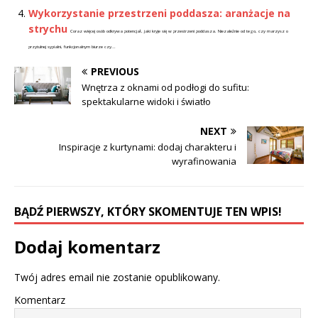
Wykorzystanie przestrzeni poddasza: aranżacje na
strychu
Coraz więcej osób odkrywa potencjał, jaki kryje się w przestrzeni poddasza. Niezależnie od tego, czy marzysz o
przytulnej sypialni, funkcjonalnym biurze czy...
PREVIOUS
Wnętrza z oknami od podłogi do sufitu:
spektakularne widoki i światło
NEXT
Inspiracje z kurtynami: dodaj charakteru i
wyrafinowania
BĄDŹ PIERWSZY, KTÓRY SKOMENTUJE TEN WPIS!
Dodaj komentarz
Twój adres email nie zostanie opublikowany.
Komentarz