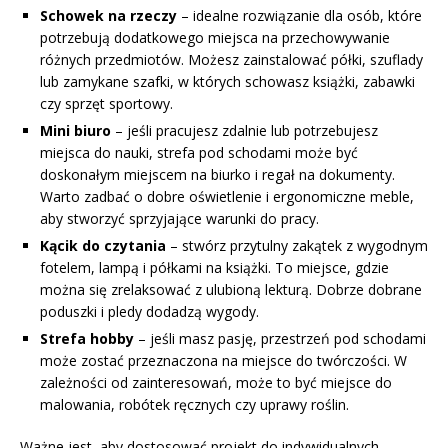
Schowek na rzeczy
– idealne rozwiązanie dla osób, które
potrzebują dodatkowego miejsca na przechowywanie
różnych przedmiotów. Możesz zainstalować półki, szuflady
lub zamykane szafki, w których schowasz książki, zabawki
czy sprzęt sportowy.
Mini biuro
– jeśli pracujesz zdalnie lub potrzebujesz
miejsca do nauki, strefa pod schodami może być
doskonałym miejscem na biurko i regał na dokumenty.
Warto zadbać o dobre oświetlenie i ergonomiczne meble,
aby stworzyć sprzyjające warunki do pracy.
Kącik do czytania
– stwórz przytulny zakątek z wygodnym
fotelem, lampą i półkami na książki. To miejsce, gdzie
można się zrelaksować z ulubioną lekturą. Dobrze dobrane
poduszki i pledy dodadzą wygody.
Strefa hobby
– jeśli masz pasję, przestrzeń pod schodami
może zostać przeznaczona na miejsce do twórczości. W
zależności od zainteresowań, może to być miejsce do
malowania, robótek ręcznych czy uprawy roślin.
Ważne jest, aby dostosować projekt do indywidualnych