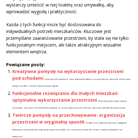
wystarczy umieścić w niej toaletę oraz umywalkę, aby
wprowadzić wygodę i praktyczność.
Każda z tych funkcji może być dostosowana do
indywidualnych potrzeb mieszkańców. Kluczowe jest
przemyślane zaaranżowanie przestrzeni, by stała się nie tylko
funkcjonalnym miejscem, ale także atrakcyjnym wizualnie
elementem wnętrza.
Powiązane posty:
Kreatywne pomysły na wykorzystanie przestrzeni
pod schodami
Przestrzeń pod schodami to często niedoceniane miejsce w naszych domach, które może zyskać nową
funkcję i charakter. Zamiast traktować ją jako zbiornik...
Funkcjonalne rozwiązania dla małych mieszkań:
optymalne wykorzystanie przestrzeni
Małe mieszkania często stają się
wyzwaniem, gdy chodzi o ich funkcjonalne urządzenie. W ograniczonej przestrzeni ważne jest, aby każdy centymetr był wykorzystany...
Twórcze pomysły na przechowywanie: organizacja
przestrzeni w oryginalny sposób
W dobie coraz mniejszych mieszkań, umiejętność
efektywnego przechowywania staje się kluczowym wyzwaniem. Jak zaaranżować przestrzeń, by była zarówno funkcjonalna, jak i
estetyczna?...