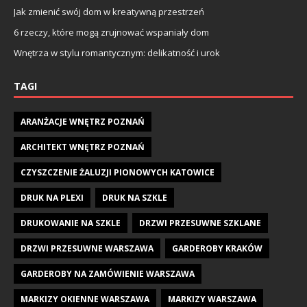
Jak zmienić swój dom w kreatywną przestrzeń
6 rzeczy, które mogą zrujnować wspaniały dom
Wnętrza w stylu romantycznym: delikatność i urok
TAGI
ARANŻACJE WNĘTRZ POZNAŃ
ARCHITEKT WNĘTRZ POZNAŃ
CZYSZCZENIE ŻALUZJI PIONOWYCH KATOWICE
DRUK NA PLEXI
DRUK NA SZKLE
DRUKOWANIE NA SZKLE
DRZWI PRZESUWNE SZKLANE
DRZWI PRZESUWNE WARSZAWA
GARDEROBY KRAKÓW
GARDEROBY NA ZAMÓWIENIE WARSZAWA
MARKIZY OKIENNE WARSZAWA
MARKIZY WARSZAWA