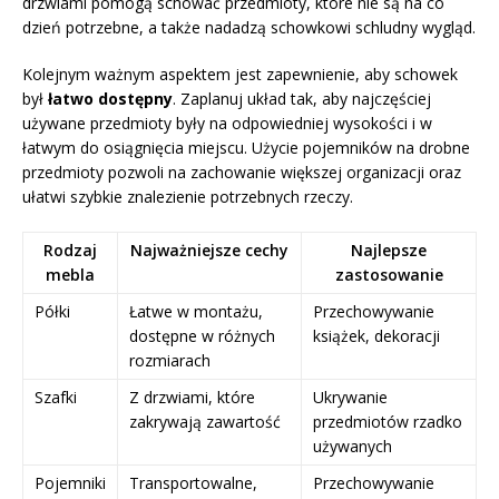
drzwiami pomogą schować przedmioty, które nie są na co
dzień potrzebne, a także nadadzą schowkowi schludny wygląd.
Kolejnym ważnym aspektem jest zapewnienie, aby schowek
był
łatwo dostępny
. Zaplanuj układ tak, aby najczęściej
używane przedmioty były na odpowiedniej wysokości i w
łatwym do osiągnięcia miejscu. Użycie pojemników na drobne
przedmioty pozwoli na zachowanie większej organizacji oraz
ułatwi szybkie znalezienie potrzebnych rzeczy.
Rodzaj
Najważniejsze cechy
Najlepsze
mebla
zastosowanie
Półki
Łatwe w montażu,
Przechowywanie
dostępne w różnych
książek, dekoracji
rozmiarach
Szafki
Z drzwiami, które
Ukrywanie
zakrywają zawartość
przedmiotów rzadko
używanych
Pojemniki
Transportowalne,
Przechowywanie