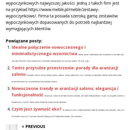
wypoczynkowych najwyższej jakości. Jedną z takich firm jest
na przykład https://www.meble.pl/meble/zestawy-
wypoczynkowe/. Firma ta posiada szeroką gamę zestawów
wypoczynkowych dopasowanych do potrzeb najbardziej
wymagających klientów.
Powiązane posty:
Idealne połączenie nowoczesnego i
minimalistycznego wzornictwa
Nowoczesne i minimalistyczne wzornictwo to nie tylko styl,
ale także filozofia, która wprowadza harmonię i funkcjonalność do naszych wnętrz. W erze, gdy...
Twórz przytulne przestrzenie: porady dla aranżacji
salonu
Przytulny salon to serce każdego domu, miejsce, gdzie spędzamy czas z rodziną i przyjaciółmi. Jednak stworzenie takiej
przestrzeni wymaga przemyślanych decyzji dotyczących...
Nowoczesne trendy w aranżacji salonu: elegancja i
funkcjonalność
Aranżacja salonu to nie tylko kwestia estetyki, ale także funkcjonalności, co jest szczególnie ważne w
dzisiejszych czasach. Nowoczesne trendy łączą eleganckie elementy...
Czym jest żywność eko?
W sklepach coraz częściej widzimy tabliczki mówiące „eko żywność„. Ale co to
właściwie oznacza? Czym jest żywność ekologiczna? Najprościej mówiąc, tym terminem...
PREVIOUS