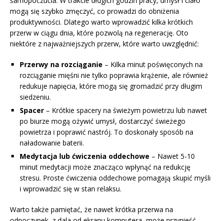
samopoczucia. W trakcie długich godzin pracy, umysł i ciało
mogą się szybko zmęczyć, co prowadzi do obniżenia
produktywności. Dlatego warto wprowadzić kilka krótkich
przerw w ciągu dnia, które pozwolą na regenerację. Oto
niektóre z najważniejszych przerw, które warto uwzględnić:
Przerwy na rozciąganie
– Kilka minut poświęconych na
rozciąganie mięśni nie tylko poprawia krążenie, ale również
redukuje napięcia, które mogą się gromadzić przy długim
siedzeniu.
Spacer
– Krótkie spacery na świeżym powietrzu lub nawet
po biurze mogą ożywić umysł, dostarczyć świeżego
powietrza i poprawić nastrój. To doskonały sposób na
naładowanie baterii.
Medytacja lub ćwiczenia oddechowe
– Nawet 5-10
minut medytacji może znacząco wpłynąć na redukcję
stresu. Proste ćwiczenia oddechowe pomagają skupić myśli
i wprowadzić się w stan relaksu.
Warto także pamiętać, że nawet krótka przerwa na
odpoczynek, z dala od ekranu komputera, może przynieść