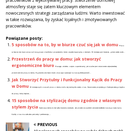
pracowników z wykonywanej pracy. Stworzenie domowej
atmosfery staje się zatem kluczowym elementem
nowoczesnych strategii zarządzania ludźmi. Warto inwestować
w takie rozwiązania, by zyskać lojalnych i zmotywowanych
pracowników.
Powiązane posty:
5 sposobów na to, by w biurze czuć się jak w domu
Praca
w biurze nie musi oznaczać rezygnacji z komfortu i przytulności, które zwykle kojarzymy z domem. W dzisiejszym świecie, gdzie wiele osób...
Przestrzeń do pracy w domu: jak stworzyć
ergonomiczne biuro
Pracując zdalnie, często zapominamy, jak ważne jest stworzenie odpowiedniej
przestrzeni do pracy w domu. Ergonomiczne biuro może znacząco wpłynąć na naszą efektywność...
Jak Stworzyć Przytulny i Funkcjonalny Kącik do Pracy
w Domu
W dzisiejszych czasach praca z domu stała się normą dla wielu z nas. Stworzenie przytulnego i funkcjonalnego kącika
do pracy, który będzie...
15 sposobów na stylizację domu zgodnie z własnym
stylem życia
Stylizacja domu to nie tylko kwestia estetyki, ale przede wszystkim odzwierciedlenie naszego stylu życia.
Każdy z nas ma unikalne potrzeby i preferencje,...
PREVIOUS
10 najlepszych sposobów na wybór dobrych mebli