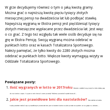
W grze decydujemy również o tym o jaką kwotę gramy.
Można grać o najniższą kwotę pięciu tysięcy złotych
miesięcznej pensji na dwadzieścia lat lub podbijać stawkę.
Najwyższą wygraną w Ekstra pensji jest pięćdziesiąt tysięcy
złotych miesięczne wypłacane przez dwadzieścia lat. Jest więc
o co grać. Z tego też względu tak wiele osób decyduje się na
grę w Ekstra Pensję. Swoją wygraną można odebrać w
punktach lotto oraz w kasach Totalizatora Sportowego.
Należy pamiętać, że tylko kwoty do 2280 złotych można
odebrać w punktach lotto. Większe kwoty wymagają wizyty w
Oddziale Totalizatora Sportowego.
Powiązane posty:
Ilość wygranych w lotto w 2017roku
Historie o wielkich wygranych w lotto dobiegają
do nas bardzo często. Czy jest w nich chociaż ziarno prawdy? Możemy sprawdzić wyniki losowań...
Jakie jest prawidłowe bmi dla nastolatków?
Niezależnie od wieku
każdy powinien mieścić się w prawidłowym przedziale bmi, jest to bowiem bardzo ważne przede wszystkim ze względu na zdrowie....