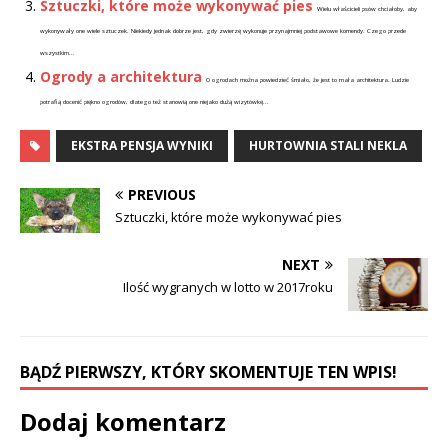
Sztuczki, które może wykonywać pies
Wielu właścicieli psów chciałoby, aby
wykonywały one wiele sztuczek. Niekiedy jednak dobrze jest, gdy zwierzę wykonuje przynajmniej podstawowe komendy. Czego przede
wszystkim...
Ogrody a architektura
O ogrodach można powiedzieć śmiało, że jest to mała architektura. Ludzie
potrafią docenić piękno ogrodów, dlatego też stanowią one niejako dużą wizytówkę...
EKSTRA PENSJA WYNIKI
HURTOWNIA STALI NEKLA
PREVIOUS
Sztuczki, które może wykonywać pies
NEXT
Ilość wygranych w lotto w 2017roku
BĄDŹ PIERWSZY, KTÓRY SKOMENTUJE TEN WPIS!
Dodaj komentarz