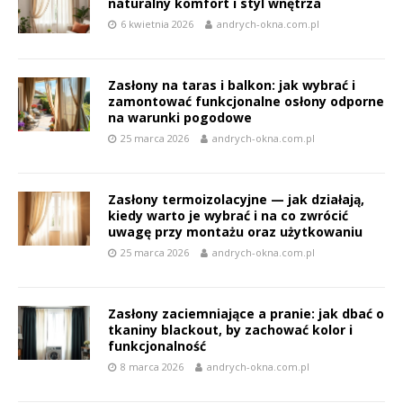
naturalny komfort i styl wnętrza
6 kwietnia 2026
andrych-okna.com.pl
Zasłony na taras i balkon: jak wybrać i
zamontować funkcjonalne osłony odporne
na warunki pogodowe
25 marca 2026
andrych-okna.com.pl
Zasłony termoizolacyjne — jak działają,
kiedy warto je wybrać i na co zwrócić
uwagę przy montażu oraz użytkowaniu
25 marca 2026
andrych-okna.com.pl
Zasłony zaciemniające a pranie: jak dbać o
tkaniny blackout, by zachować kolor i
funkcjonalność
8 marca 2026
andrych-okna.com.pl