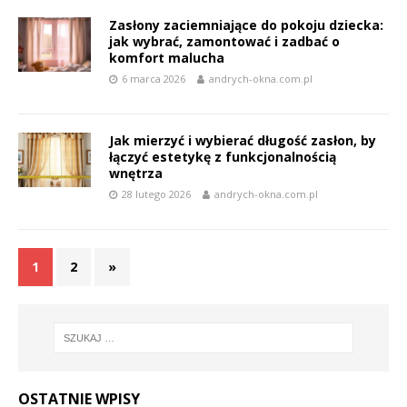
Zasłony zaciemniające do pokoju dziecka:
jak wybrać, zamontować i zadbać o
komfort malucha
6 marca 2026
andrych-okna.com.pl
Jak mierzyć i wybierać długość zasłon, by
łączyć estetykę z funkcjonalnością
wnętrza
28 lutego 2026
andrych-okna.com.pl
1
2
»
OSTATNIE WPISY