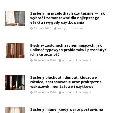
Zasłony na przelotkach czy taśmie — jak
wybrać i zamontować dla najlepszego
efektu i wygody użytkowania
16 maja 2026
andrych-okna.com.pl
Błędy w zasłonach zaciemniających: jak
uniknąć typowych problemów i przedłużyć
ich skuteczność
20 kwietnia 2026
andrych-okna.com.pl
Zasłony blackout i dimout: kluczowe
różnice, zastosowanie oraz praktyczne
wskazówki montażowe i użytkowe
17 kwietnia 2026
andrych-okna.com.pl
Zasłony lniane: kiedy warto postawić na