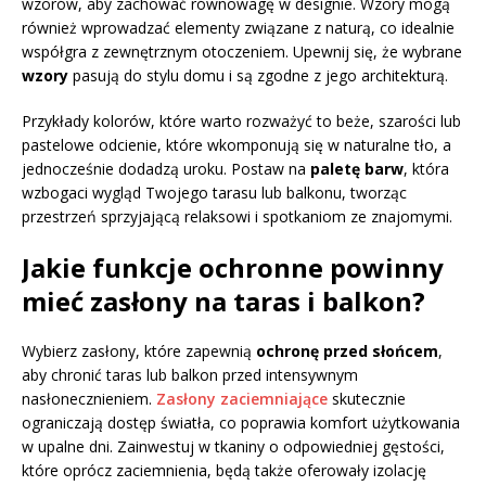
wzorów, aby zachować równowagę w designie. Wzory mogą
również wprowadzać elementy związane z naturą, co idealnie
współgra z zewnętrznym otoczeniem. Upewnij się, że wybrane
wzory
pasują do stylu domu i są zgodne z jego architekturą.
Przykłady kolorów, które warto rozważyć to beże, szarości lub
pastelowe odcienie, które wkomponują się w naturalne tło, a
jednocześnie dodadzą uroku. Postaw na
paletę barw
, która
wzbogaci wygląd Twojego tarasu lub balkonu, tworząc
przestrzeń sprzyjającą relaksowi i spotkaniom ze znajomymi.
Jakie funkcje ochronne powinny
mieć zasłony na taras i balkon?
Wybierz zasłony, które zapewnią
ochronę przed słońcem
,
aby chronić taras lub balkon przed intensywnym
nasłonecznieniem.
Zasłony zaciemniające
skutecznie
ograniczają dostęp światła, co poprawia komfort użytkowania
w upalne dni. Zainwestuj w tkaniny o odpowiedniej gęstości,
które oprócz zaciemnienia, będą także oferowały izolację