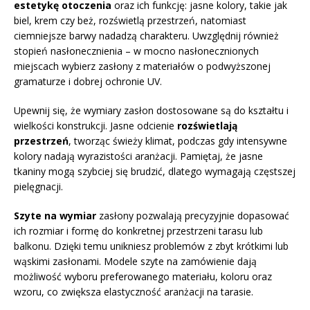
estetykę otoczenia
oraz ich funkcję: jasne kolory, takie jak
biel, krem czy beż, rozświetlą przestrzeń, natomiast
ciemniejsze barwy nadadzą charakteru. Uwzględnij również
stopień nasłonecznienia – w mocno nasłonecznionych
miejscach wybierz zasłony z materiałów o podwyższonej
gramaturze i dobrej ochronie UV.
Upewnij się, że wymiary zasłon dostosowane są do kształtu i
wielkości konstrukcji. Jasne odcienie
rozświetlają
przestrzeń
, tworząc świeży klimat, podczas gdy intensywne
kolory nadają wyrazistości aranżacji. Pamiętaj, że jasne
tkaniny mogą szybciej się brudzić, dlatego wymagają częstszej
pielęgnacji.
Szyte na wymiar
zasłony pozwalają precyzyjnie dopasować
ich rozmiar i formę do konkretnej przestrzeni tarasu lub
balkonu. Dzięki temu unikniesz problemów z zbyt krótkimi lub
wąskimi zasłonami. Modele szyte na zamówienie dają
możliwość wyboru preferowanego materiału, koloru oraz
wzoru, co zwiększa elastyczność aranżacji na tarasie.