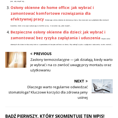
jest, aby skupić się...
Osłony okienne do home office: jak wybrać i
zamontować komfortowe rozwiązania dla
efektywnej pracy
Wybierając osłony okienne do domowego biura, kluczowe jest uwzględnienie kilku istotnych
kryteriów, które znacząco wpływają na komfort pracy. Zastanów się, jakie stopień...
Bezpieczne osłony okienne dla dzieci: jak wybrać i
zamontować bez ryzyka zaplątania i uduszenia
Wybór osłon
okiennych dla dzieci to kluczowy krok w zapewnieniu ich bezpieczeństwa w domu. Aby uniknąć ryzyka zaplątania i uduszenia, warto zwrócić...
PREVIOUS
Zasłony termoizolacyjne — jak działają, kiedy warto
je wybrać i na co zwrócić uwagę przy montażu oraz
użytkowaniu
NEXT
Dlaczego warto regularnie odwiedzać
stomatologa? Kluczowe korzyści dla zdrowia jamy
ustnej
BĄDŹ PIERWSZY, KTÓRY SKOMENTUJE TEN WPIS!