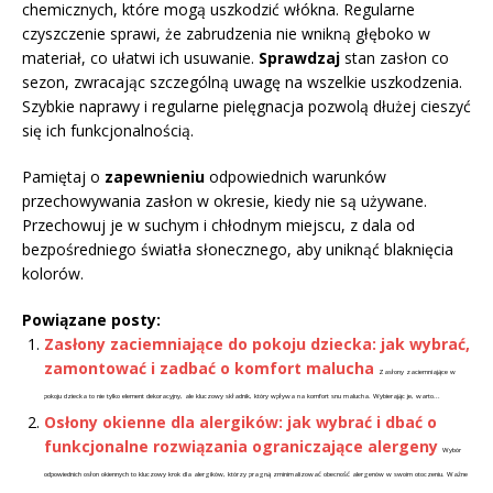
chemicznych, które mogą uszkodzić włókna. Regularne
czyszczenie sprawi, że zabrudzenia nie wnikną głęboko w
materiał, co ułatwi ich usuwanie.
Sprawdzaj
stan zasłon co
sezon, zwracając szczególną uwagę na wszelkie uszkodzenia.
Szybkie naprawy i regularne pielęgnacja pozwolą dłużej cieszyć
się ich funkcjonalnością.
Pamiętaj o
zapewnieniu
odpowiednich warunków
przechowywania zasłon w okresie, kiedy nie są używane.
Przechowuj je w suchym i chłodnym miejscu, z dala od
bezpośredniego światła słonecznego, aby uniknąć blaknięcia
kolorów.
Powiązane posty:
Zasłony zaciemniające do pokoju dziecka: jak wybrać,
zamontować i zadbać o komfort malucha
Zasłony zaciemniające w
pokoju dziecka to nie tylko element dekoracyjny, ale kluczowy składnik, który wpływa na komfort snu malucha. Wybierając je, warto...
Osłony okienne dla alergików: jak wybrać i dbać o
funkcjonalne rozwiązania ograniczające alergeny
Wybór
odpowiednich osłon okiennych to kluczowy krok dla alergików, którzy pragną zminimalizować obecność alergenów w swoim otoczeniu. Ważne