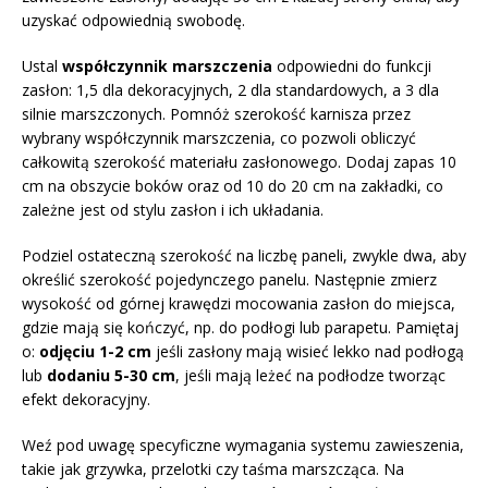
uzyskać odpowiednią swobodę.
Ustal
współczynnik marszczenia
odpowiedni do funkcji
zasłon: 1,5 dla dekoracyjnych, 2 dla standardowych, a 3 dla
silnie marszczonych. Pomnóż szerokość karnisza przez
wybrany współczynnik marszczenia, co pozwoli obliczyć
całkowitą szerokość materiału zasłonowego. Dodaj zapas 10
cm na obszycie boków oraz od 10 do 20 cm na zakładki, co
zależne jest od stylu zasłon i ich układania.
Podziel ostateczną szerokość na liczbę paneli, zwykle dwa, aby
określić szerokość pojedynczego panelu. Następnie zmierz
wysokość od górnej krawędzi mocowania zasłon do miejsca,
gdzie mają się kończyć, np. do podłogi lub parapetu. Pamiętaj
o:
odjęciu 1-2 cm
jeśli zasłony mają wisieć lekko nad podłogą
lub
dodaniu 5-30 cm
, jeśli mają leżeć na podłodze tworząc
efekt dekoracyjny.
Weź pod uwagę specyficzne wymagania systemu zawieszenia,
takie jak grzywka, przelotki czy taśma marszcząca. Na