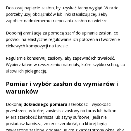
Dostosuj napięcie zasłon, by uzyskać ładny wygląd. W razie
potrzeby użyj obciążników lub linki stabilizującej, żeby
zapobiec nadmiernemu trzepotaniu zasłon na wietrze.
Dopełnij aranżację za pomocą szarf do upinania zasłon, co
pozwoli na elastyczne regulowanie ich położenia i tworzenie
ciekawych kompozycji na tarasie.
Regularnie konserwuj zasłony, aby zapewnić ich trwałość.
Wybierz łatwe w czyszczeniu materiały, które szybko schną, co
ułatwi ich pielęgnację.
Pomiar i wybór zasłon do wymiarów i
warunków
Dokonaj
dokładnego pomiaru
szerokości i wysokości
przestrzeni, w której zawiesisz zasłony na taras lub balkon.
Mierz szerokość karnisza lub szyny sufitowej. Jeśli nie
posiadasz karnisza, zmierz szerokość, na której będą
zawieszone zasłony, dodając 30 cm z każdej strony okna, aby