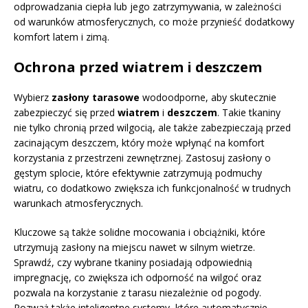
odprowadzania ciepła lub jego zatrzymywania, w zależności
od warunków atmosferycznych, co może przynieść dodatkowy
komfort latem i zimą.
Ochrona przed wiatrem i deszczem
Wybierz
zasłony tarasowe
wodoodporne, aby skutecznie
zabezpieczyć się przed
wiatrem
i
deszczem
. Takie tkaniny
nie tylko chronią przed wilgocią, ale także zabezpieczają przed
zacinającym deszczem, który może wpłynąć na komfort
korzystania z przestrzeni zewnętrznej. Zastosuj zasłony o
gęstym splocie, które efektywnie zatrzymują podmuchy
wiatru, co dodatkowo zwiększa ich funkcjonalność w trudnych
warunkach atmosferycznych.
Kluczowe są także solidne mocowania i obciążniki, które
utrzymują zasłony na miejscu nawet w silnym wietrze.
Sprawdź, czy wybrane tkaniny posiadają odpowiednią
impregnację, co zwiększa ich odporność na wilgoć oraz
pozwala na korzystanie z tarasu niezależnie od pogody.
Rozważ także inteligentne systemy, które automatycznie