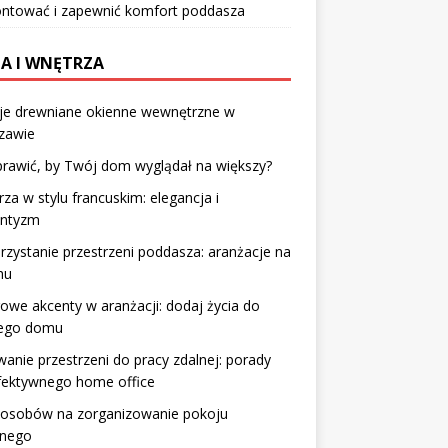
ntować i zapewnić komfort poddasza
A I WNĘTRZA
zje drewniane okienne wewnętrzne w
zawie
prawić, by Twój dom wyglądał na większy?
za w stylu francuskim: elegancja i
ntyzm
zystanie przestrzeni poddasza: aranżacje na
hu
owe akcenty w aranżacji: dodaj życia do
ego domu
anie przestrzeni do pracy zdalnej: porady
fektywnego home office
posobów na zorganizowanie pokoju
nnego