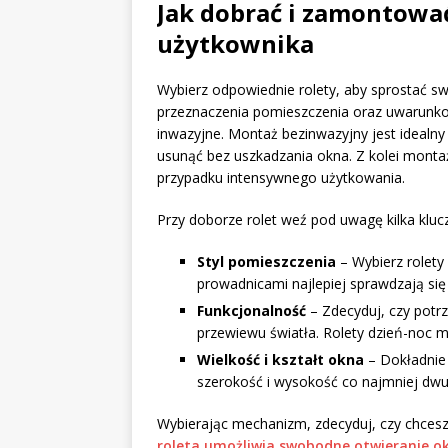
Jak dobrać i zamontować
użytkownika
Wybierz odpowiednie rolety, aby sprostać 
przeznaczenia pomieszczenia oraz uwarunko
inwazyjne. Montaż bezinwazyjny jest ideal
usunąć bez uszkadzania okna. Z kolei monta
przypadku intensywnego użytkowania.
Przy doborze rolet weź pod uwagę kilka klu
Styl pomieszczenia
– Wybierz rolety
prowadnicami najlepiej sprawdzają się
Funkcjonalność
– Zdecyduj, czy potrz
przewiewu światła. Rolety dzień-noc m
Wielkość i kształt okna
– Dokładnie 
szerokość i wysokość co najmniej dwu
Wybierając mechanizm, zdecyduj, czy chcesz
roleta umożliwia swobodne otwieranie o