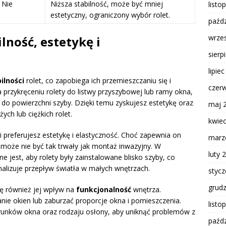
 Nie
Niższa stabilność, może być mniej
listo
estetyczny, ograniczony wybór rolet.
paźdz
wrze
ność, estetykę i
sierp
lipie
ilności
rolet, co zapobiega ich przemieszczaniu się i
czer
przykręceniu rolety do listwy przyszybowej lub ramy okna,
do powierzchni szyby. Dzięki temu zyskujesz estetykę oraz
maj 
ch lub ciężkich rolet.
kwie
śli preferujesz estetykę i elastyczność. Choć zapewnia on
marz
 może nie być tak trwały jak montaż inwazyjny. W
luty 
 jest, aby rolety były zainstalowane blisko szyby, co
lizuje przepływ światła w małych wnętrzach.
styc
grud
 również jej wpływ na
funkcjonalność
wnętrza.
e okien lub zaburzać proporcje okna i pomieszczenia.
listo
unków okna oraz rodzaju osłony, aby uniknąć problemów z
paźdz