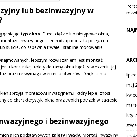
Porad
zyjny lub bezinwazyjny w
rozwi
?
NAJ
ględniając
typ okna
. Duże, ciężkie lub nietypowe okna,
 montażu inwazyjnego. Ten rodzaj montażu polega na
ub suficie, co zapewnia trwałe i stabilne mocowanie.
ARC
ynajmowanych, lepszym rozwiązaniem jest
montaż
jeniu konstrukcji rolety do ramy okna bądź zawieszeniu jej
ntaż oraz nie wymaga wiercenia otworów. Dzięki temu
lipie
maj 
okien sprzyja montażowi inwazyjnemu, który lepiej znosi
kwie
y do charakterystyki okna oraz twoich potrzeb w zakresie
marz
luty 
inwazyjnego i bezinwazyjnego
styc
mienia ich podstawowych
zalety
i
wady
. Montaż inwazyjny
grud