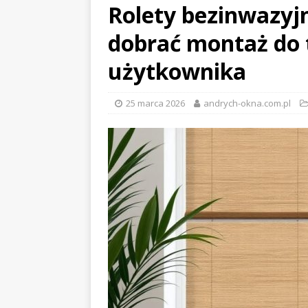
Rolety bezinwazyj
dobrać montaż do 
użytkownika
25 marca 2026
andrych-okna.com.pl