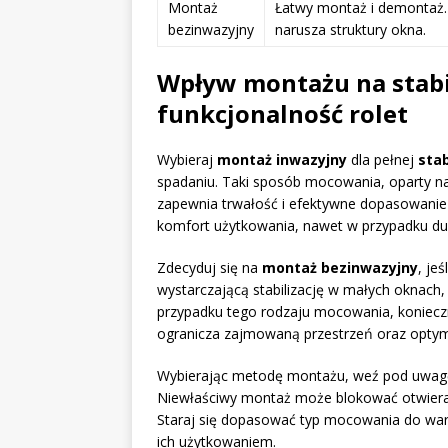
Montaż
Łatwy montaż i demontaż.
bezinwazyjny
narusza struktury okna.
Wpływ montażu na stabil
funkcjonalność rolet
Wybieraj
montaż inwazyjny
dla pełnej
stab
spadaniu. Taki sposób mocowania, oparty na 
zapewnia trwałość i efektywne dopasowanie 
komfort użytkowania, nawet w przypadku duży
Zdecyduj się na
montaż bezinwazyjny
, je
wystarczającą stabilizację w małych oknach,
przypadku tego rodzaju mocowania, konieczne
ogranicza zajmowaną przestrzeń oraz optyma
Wybierając metodę montażu, weź pod uwagę
Niewłaściwy montaż może blokować otwierani
Staraj się dopasować typ mocowania do war
ich użytkowaniem.