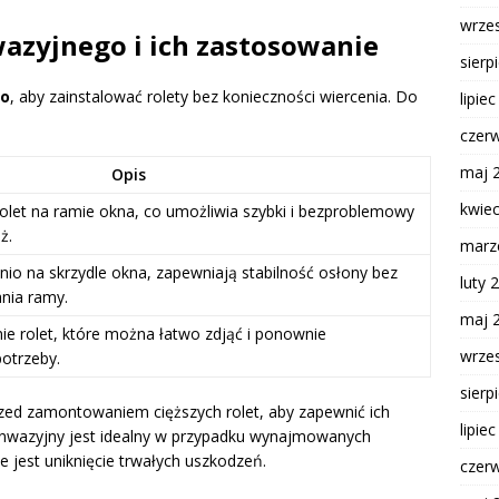
wrze
zyjnego i ich zastosowanie
sierp
go
, aby zainstalować rolety bez konieczności wiercenia. Do
lipie
czer
maj 
Opis
kwie
rolet na ramie okna, co umożliwia szybki i bezproblemowy
ż.
marz
o na skrzydle okna, zapewniają stabilność osłony bez
luty 
nia ramy.
maj 
e rolet, które można łatwo zdjąć i ponownie
wrze
otrzeby.
sierp
ed zamontowaniem cięższych rolet, aby zapewnić ich
lipie
inwazyjny jest idealny w przypadku wynajmowanych
 jest uniknięcie trwałych uszkodzeń.
czer