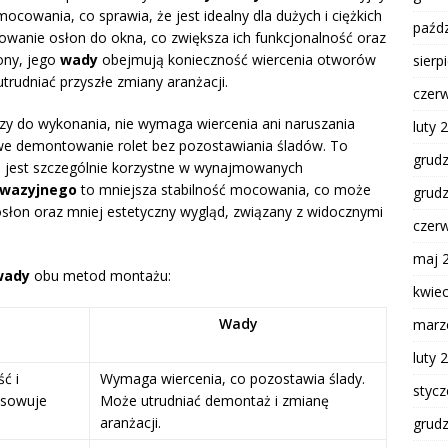
mocowania, co sprawia, że jest idealny dla dużych i ciężkich
paźdz
sowanie osłon do okna, co zwiększa ich funkcjonalność oraz
rony, jego
wady
obejmują konieczność wiercenia otworów
sierp
trudniać przyszłe zmiany aranżacji.
czer
szy do wykonania, nie wymaga wiercenia ani naruszania
luty 
atwe demontowanie rolet bez pozostawiania śladów. To
grud
o jest szczególnie korzystne w wynajmowanych
nwazyjnego
to mniejsza stabilność mocowania, co może
grud
słon oraz mniej estetyczny wygląd, związany z widocznymi
czer
maj 
wady
obu metod montażu:
kwie
Wady
marz
luty 
ć i
Wymaga wiercenia, co pozostawia ślady.
styc
asowuje
Może utrudniać demontaż i zmianę
aranżacji.
grud