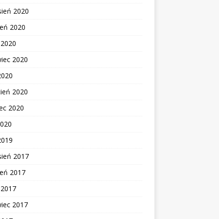
sień 2020
ień 2020
c 2020
wiec 2020
2020
cień 2020
ec 2020
2020
2019
sień 2017
ień 2017
c 2017
wiec 2017