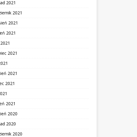
pad 2021
iernik 2021
sień 2021
ień 2021
c 2021
wiec 2021
2021
cień 2021
ec 2021
2021
zeń 2021
zień 2020
pad 2020
iernik 2020