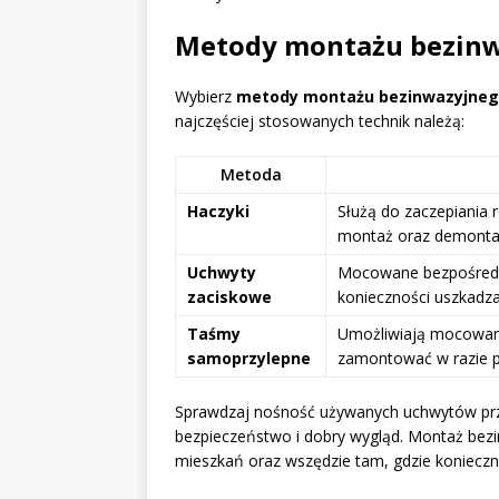
Metody montażu bezinwa
Wybierz
metody montażu bezinwazyjne
najczęściej stosowanych technik należą:
Metoda
Haczyki
Służą do zaczepiania 
montaż oraz demonta
Uchwyty
Mocowane bezpośredni
zaciskowe
konieczności uszkadza
Taśmy
Umożliwiają mocowani
samoprzylepne
zamontować w razie p
Sprawdzaj nośność używanych uchwytów prz
bezpieczeństwo i dobry wygląd. Montaż bez
mieszkań oraz wszędzie tam, gdzie konieczne