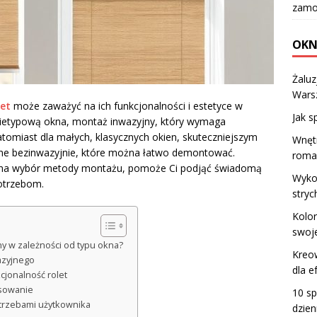
zamo
OKN
Żalu
Wars
let
może zaważyć na ich funkcjonalności i estetyce w
Jak s
 nietypową okna, montaż inwazyjny, który wymaga
tomiast dla małych, klasycznych okien, skuteczniejszym
Wnętr
 bezinwazyjnie, które można łatwo demontować.
roma
ją na wybór metody montażu, pomoże Ci podjąć świadomą
Wykor
otrzebom.
stryc
Kolor
swoj
y w zależności od typu okna?
Kreow
azyjnego
dla e
cjonalność rolet
osowanie
10 s
otrzebami użytkownika
dzie