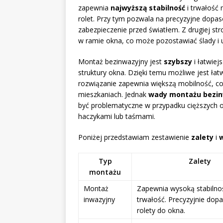
zapewnia
najwyższą stabilność
i trwałość 
rolet. Przy tym pozwala na precyzyjne dopa
zabezpieczenie przed światłem. Z drugiej st
w ramie okna, co może pozostawiać ślady i u
Montaż bezinwazyjny jest
szybszy
i łatwiej
struktury okna. Dzięki temu możliwe jest ł
rozwiązanie zapewnia większą mobilność, c
mieszkaniach. Jednak
wady montażu bezi
być problematyczne w przypadku cięższych o
haczykami lub taśmami.
Poniżej przedstawiam zestawienie
zalety
i
Typ
Zalety
montażu
Montaż
Zapewnia wysoką stabilnoś
inwazyjny
trwałość. Precyzyjnie dop
rolety do okna.