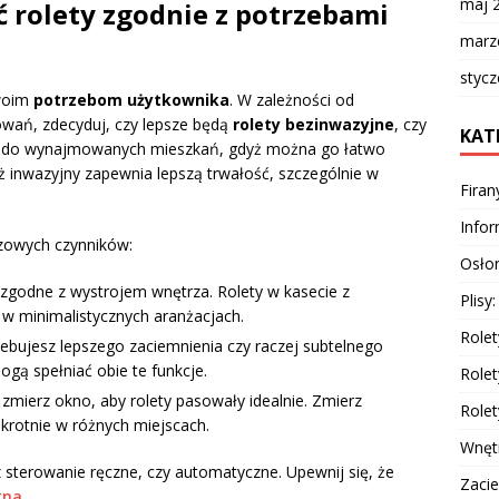
maj 
 rolety zgodnie z potrzebami
marz
styc
swoim
potrzebom użytkownika
. W zależności od
wań, zdecyduj, czy lepsze będą
rolety bezinwazyjne
, czy
KAT
ny do wynajmowanych mieszkań, gdyż można go łatwo
ż inwazyjny zapewnia lepszą trwałość, szczególnie w
Firan
Info
czowych czynników:
Osłon
 zgodne z wystrojem wnętrza. Rolety w kasecie z
Plisy
 w minimalistycznych aranżacjach.
Rolet
ebujesz lepszego zaciemnienia czy raczej subtelnego
ogą spełniać obie te funkcje.
Rolet
zmierz okno, aby rolety pasowały idealnie. Zmierz
Rolet
krotnie w różnych miejscach.
Wnęt
 sterowanie ręczne, czy automatyczne. Upewnij się, że
Zacie
kna
.