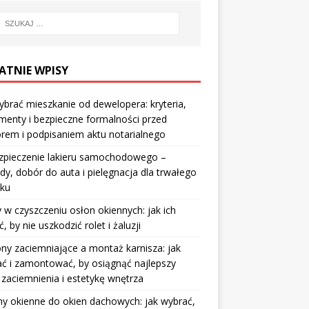
ATNIE WPISY
ybrać mieszkanie od dewelopera: kryteria,
enty i bezpieczne formalności przed
rem i podpisaniem aktu notarialnego
zpieczenie lakieru samochodowego –
y, dobór do auta i pielęgnacja dla trwałego
sku
 w czyszczeniu osłon okiennych: jak ich
ć, by nie uszkodzić rolet i żaluzji
ny zaciemniające a montaż karnisza: jak
ć i zamontować, by osiągnąć najlepszy
 zaciemnienia i estetykę wnętrza
y okienne do okien dachowych: jak wybrać,