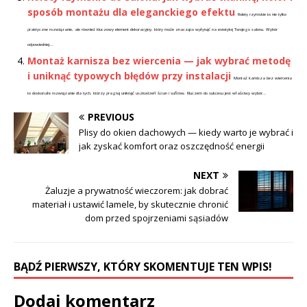
sposób montażu dla eleganckiego efektu
Rolety rzymskie to nie tylko
praktyczne rozwiązanie, ale również kluczowy element dekoracyjny, który może znacząco wpłynąć na estetykę Twojego salonu. Wybór
odpowiedniej...
Montaż karnisza bez wiercenia — jak wybrać metodę
i uniknąć typowych błędów przy instalacji
Montaż karnisza bez wiercenia
to doskonałe rozwiązanie dla tych, którzy pragną uniknąć uszkodzeń ścian i sufitów. Kluczem do sukcesu jest właściwy wybór...
PREVIOUS
Plisy do okien dachowych — kiedy warto je wybrać i
jak zyskać komfort oraz oszczędność energii
NEXT
Żaluzje a prywatność wieczorem: jak dobrać
materiał i ustawić lamele, by skutecznie chronić
dom przed spojrzeniami sąsiadów
BĄDŹ PIERWSZY, KTÓRY SKOMENTUJE TEN WPIS!
Dodaj komentarz