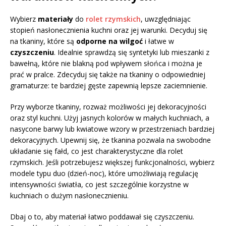
Wybierz
materiały
do
rolet rzymskich
, uwzględniając
stopień nasłonecznienia kuchni oraz jej warunki. Decyduj się
na tkaniny, które są
odporne na wilgoć
i łatwe w
czyszczeniu
. Idealnie sprawdzą się syntetyki lub mieszanki z
bawełną, które nie blakną pod wpływem słońca i można je
prać w pralce. Zdecyduj się także na tkaniny o odpowiedniej
gramaturze: te bardziej gęste zapewnią lepsze zaciemnienie.
Przy wyborze tkaniny, rozważ możliwości jej dekoracyjności
oraz styl kuchni. Użyj jasnych kolorów w małych kuchniach, a
nasycone barwy lub kwiatowe wzory w przestrzeniach bardziej
dekoracyjnych. Upewnij się, że tkanina pozwala na swobodne
układanie się fałd, co jest charakterystyczne dla rolet
rzymskich. Jeśli potrzebujesz większej funkcjonalności, wybierz
modele typu duo (dzień-noc), które umożliwiają regulację
intensywności światła, co jest szczególnie korzystne w
kuchniach o dużym nasłonecznieniu.
Dbaj o to, aby materiał łatwo poddawał się czyszczeniu.