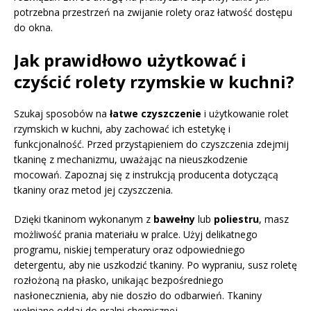
potrzebna przestrzeń na zwijanie rolety oraz łatwość dostępu
do okna.
Jak prawidłowo użytkować i
czyścić rolety rzymskie w kuchni?
Szukaj sposobów na
łatwe czyszczenie
i użytkowanie rolet
rzymskich w kuchni, aby zachować ich estetykę i
funkcjonalność. Przed przystąpieniem do czyszczenia zdejmij
tkaninę z mechanizmu, uważając na nieuszkodzenie
mocowań. Zapoznaj się z instrukcją producenta dotyczącą
tkaniny oraz metod jej czyszczenia.
Dzięki tkaninom wykonanym z
bawełny
lub
poliestru
, masz
możliwość prania materiału w pralce. Użyj delikatnego
programu, niskiej temperatury oraz odpowiedniego
detergentu, aby nie uszkodzić tkaniny. Po wypraniu, susz roletę
rozłożoną na płasko, unikając bezpośredniego
nasłonecznienia, aby nie doszło do odbarwień. Tkaniny
wełniane oddaj do pralni chemicznej.