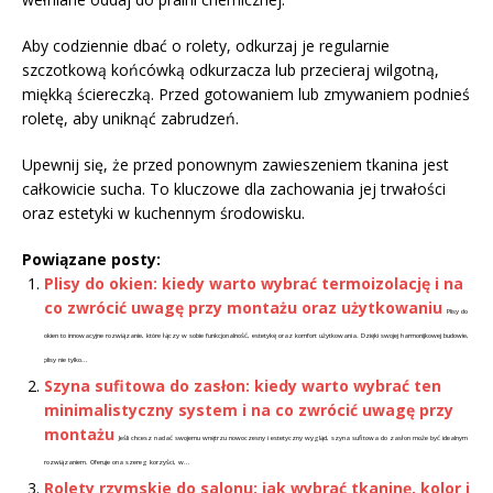
Aby codziennie dbać o rolety, odkurzaj je regularnie
szczotkową końcówką odkurzacza lub przecieraj wilgotną,
miękką ściereczką. Przed gotowaniem lub zmywaniem podnieś
roletę, aby uniknąć zabrudzeń.
Upewnij się, że przed ponownym zawieszeniem tkanina jest
całkowicie sucha. To kluczowe dla zachowania jej trwałości
oraz estetyki w kuchennym środowisku.
Powiązane posty:
Plisy do okien: kiedy warto wybrać termoizolację i na
co zwrócić uwagę przy montażu oraz użytkowaniu
Plisy do
okien to innowacyjne rozwiązanie, które łączy w sobie funkcjonalność, estetykę oraz komfort użytkowania. Dzięki swojej harmonijkowej budowie,
plisy nie tylko...
Szyna sufitowa do zasłon: kiedy warto wybrać ten
minimalistyczny system i na co zwrócić uwagę przy
montażu
Jeśli chcesz nadać swojemu wnętrzu nowoczesny i estetyczny wygląd, szyna sufitowa do zasłon może być idealnym
rozwiązaniem. Oferuje ona szereg korzyści, w...
Rolety rzymskie do salonu: jak wybrać tkaninę, kolor i