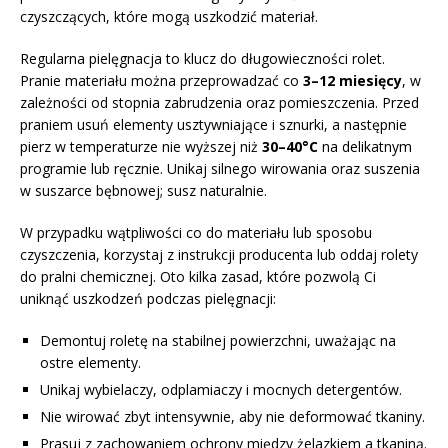
czyszczących, które mogą uszkodzić materiał.
Regularna pielęgnacja to klucz do długowieczności rolet.
Pranie materiału można przeprowadzać co
3–12 miesięcy
, w
zależności od stopnia zabrudzenia oraz pomieszczenia. Przed
praniem usuń elementy usztywniające i sznurki, a następnie
pierz w temperaturze nie wyższej niż
30–40°C
na delikatnym
programie lub ręcznie. Unikaj silnego wirowania oraz suszenia
w suszarce bębnowej; susz naturalnie.
W przypadku wątpliwości co do materiału lub sposobu
czyszczenia, korzystaj z instrukcji producenta lub oddaj rolety
do pralni chemicznej. Oto kilka zasad, które pozwolą Ci
uniknąć uszkodzeń podczas pielęgnacji:
Demontuj roletę na stabilnej powierzchni, uważając na
ostre elementy.
Unikaj wybielaczy, odplamiaczy i mocnych detergentów.
Nie wirować zbyt intensywnie, aby nie deformować tkaniny.
Prasuj z zachowaniem ochrony między żelazkiem a tkaniną.