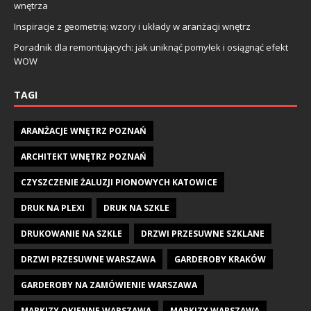
wnętrza
Inspiracje z geometrią: wzory i układy w aranżacji wnętrz
Poradnik dla remontujących: jak uniknąć pomyłek i osiągnąć efekt
WOW
TAGI
ARANŻACJE WNĘTRZ POZNAŃ
ARCHITEKT WNĘTRZ POZNAŃ
CZYSZCZENIE ŻALUZJI PIONOWYCH KATOWICE
DRUK NA PLEXI
DRUK NA SZKLE
DRUKOWANIE NA SZKLE
DRZWI PRZESUWNE SZKLANE
DRZWI PRZESUWNE WARSZAWA
GARDEROBY KRAKÓW
GARDEROBY NA ZAMÓWIENIE WARSZAWA
MARKIZY OKIENNE WARSZAWA
MARKIZY WARSZAWA