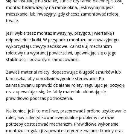
się na instalację na ścianie, suficie czy ramie okiennej. Stosuj
montaż bezinwazyjny na ramie okna, jeśli wynajmujesz
mieszkanie, lub inwazyjny, gdy chcesz zamontować roletę
trwale.
Jeśli wybierzesz montaż inwazyjny, przygotuj wiertarkę i
odpowiednie kołki. W przypadku montażu bezinwazyjnego
wykorzystaj uchwyty zaciskowe. Zainstaluj mechanizm
roletowy na wybranej powierzchni, upewniając się o jego
stabilności i poziomym zamocowaniu.
Zawieś materiał rolety, dopasowując długość sznurków lub
łańcuszka, aby umożliwić wygodne sterowanie. Po
zainstalowaniu sprawdź działanie rolety, regulując jej pozycję
oraz upewniając się, że fałdy materiału układają się
prawidłowo podczas podnoszenia.
Na koniec, jeśli to możliwe, przeprowadź próbne użytkowanie
rolet, aby zidentyfikować ewentualne problemy i w razie
potrzeby dostosować mechanizm. Prawidłowe wykonanie
montażu i regulacji zapewni estetyczne zwijanie tkaniny oraz