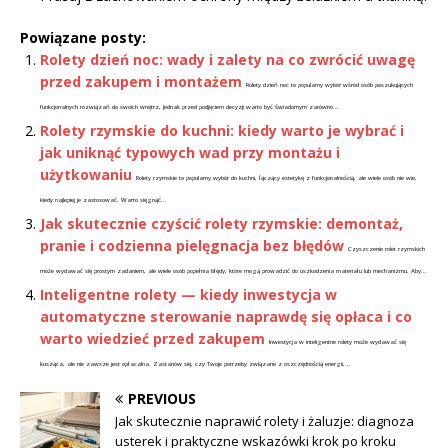
Powiązane posty:
Rolety dzień noc: wady i zalety na co zwrócić uwagę
przed zakupem i montażem
Rolety dzień noc to popularny wybór wśród osób poszukujących
funkcjonalnych rozwiązań do swoich wnętrz, jednak przed podjęciem decyzji warto być świadomym zarówno...
Rolety rzymskie do kuchni: kiedy warto je wybrać i
jak uniknąć typowych wad przy montażu i
użytkowaniu
Rolety rzymskie to popularny wybór do kuchni, łączący estetykę z funkcjonalnością, ale wiele osób nie wie,
kiedy najlepiej je zastosować. Warto sięgnąć...
Jak skutecznie czyścić rolety rzymskie: demontaż,
pranie i codzienna pielęgnacja bez błędów
Czyszczenie rolet rzymskich
może wydawać się prostym zadaniem, ale wiele osób popełnia błędy, które mogą prowadzić do uszkodzenia materiału lub mechanizmu. Aby...
Inteligentne rolety — kiedy inwestycja w
automatyczne sterowanie naprawdę się opłaca i co
warto wiedzieć przed zakupem
Inwestycja w inteligentne rolety może wydawać się
kusząca, ale nie zawsze jest opłacalna. Zastanów się, czy Twoje potrzeby związane z oszczędnością energii,...
PREVIOUS
Jak skutecznie naprawić rolety i żaluzje: diagnoza
usterek i praktyczne wskazówki krok po kroku