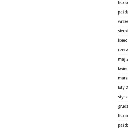
listo
paźdz
wrze
sierp
lipie
czer
maj 
kwie
marz
luty 
styc
grud
listo
paźdz