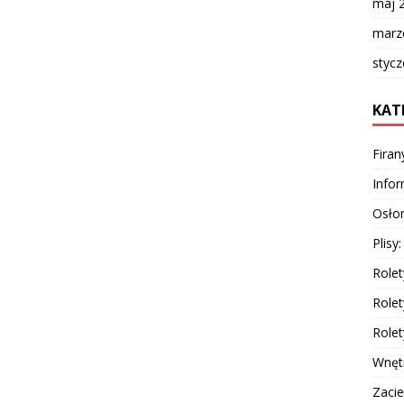
maj 
marz
styc
KAT
Firan
Info
Osłon
Plisy
Rolet
Rolet
Rolet
Wnęt
Zacie