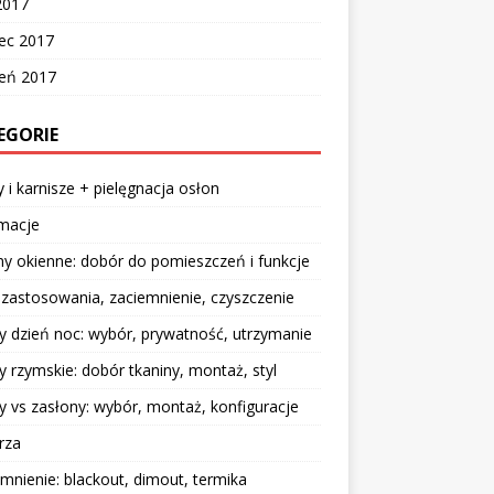
2017
ec 2017
zeń 2017
EGORIE
y i karnisze + pielęgnacja osłon
rmacje
y okienne: dobór do pomieszczeń i funkcje
: zastosowania, zaciemnienie, czyszczenie
y dzień noc: wybór, prywatność, utrzymanie
y rzymskie: dobór tkaniny, montaż, styl
y vs zasłony: wybór, montaż, konfiguracje
rza
mnienie: blackout, dimout, termika