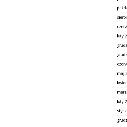
paźdz
sierp
czer
luty 
grud
grud
czer
maj 
kwie
marz
luty 
styc
grud