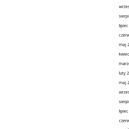
wrze
sierp
lipie
czer
maj 
kwie
marz
luty 
maj 
wrze
sierp
lipie
czer