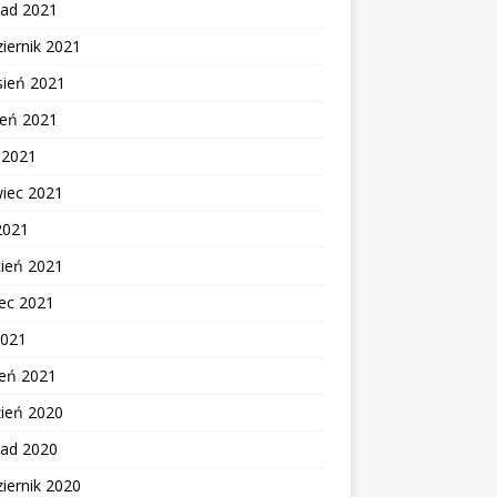
pad 2021
iernik 2021
sień 2021
ień 2021
c 2021
wiec 2021
2021
cień 2021
ec 2021
2021
zeń 2021
zień 2020
pad 2020
iernik 2020