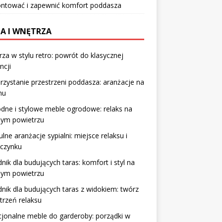
ntować i zapewnić komfort poddasza
A I WNĘTRZA
za w stylu retro: powrót do klasycznej
ncji
zystanie przestrzeni poddasza: aranżacje na
hu
ne i stylowe meble ogrodowe: relaks na
żym powietrzu
ulne aranżacje sypialni: miejsce relaksu i
czynku
nik dla budujących taras: komfort i styl na
żym powietrzu
nik dla budujących taras z widokiem: twórz
trzeń relaksu
jonalne meble do garderoby: porządki w