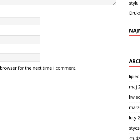
stylu
Druko
NAJ
ARC
 browser for the next time I comment.
lipie
maj 
kwie
marz
luty 
styc
grud