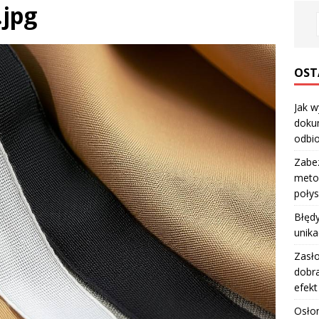
.jpg
OST
Jak w
dokum
odbio
Zabe
metod
poły
Błędy
unika
Zasło
dobra
efekt
Osłon