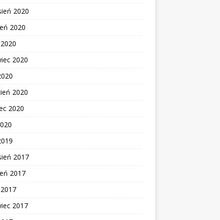
sień 2020
ień 2020
c 2020
wiec 2020
2020
cień 2020
ec 2020
2020
2019
sień 2017
ień 2017
c 2017
wiec 2017