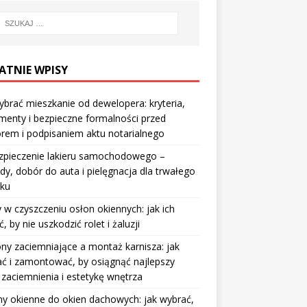
ATNIE WPISY
ybrać mieszkanie od dewelopera: kryteria,
enty i bezpieczne formalności przed
rem i podpisaniem aktu notarialnego
zpieczenie lakieru samochodowego –
y, dobór do auta i pielęgnacja dla trwałego
sku
 w czyszczeniu osłon okiennych: jak ich
ć, by nie uszkodzić rolet i żaluzji
ny zaciemniające a montaż karnisza: jak
ć i zamontować, by osiągnąć najlepszy
 zaciemnienia i estetykę wnętrza
y okienne do okien dachowych: jak wybrać,