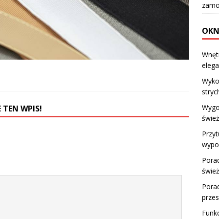
zamo
OKN
Wnętr
elega
Wykor
stryc
Wygod
 TEN WPIS!
świe
Przyt
wypo
Porad
świe
Porad
przes
Funkc